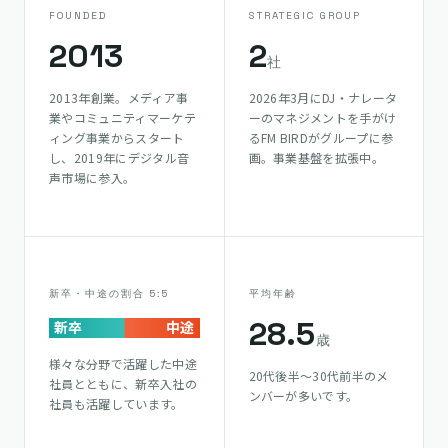
FOUNDED
STRATEGIC GROUP
2013
2
社
2013年創業。メディア事
2026年3月にDJ・ナレータ
業やコミュニティマーケテ
ーのマネジメントを手がけ
ィング事業からスタート
るFM BIRDがグループに参
し、2019年にデジタル音
画。事業基盤を拡張中。
声市場に参入。
新卒・中途の割合 5:5
平均年齢
28.5
新卒
中途
歳
様々な分野で活躍した中途
20代後半〜30代前半のメ
社員とともに、新卒入社の
ンバーが多いです。
社員も活躍しています。