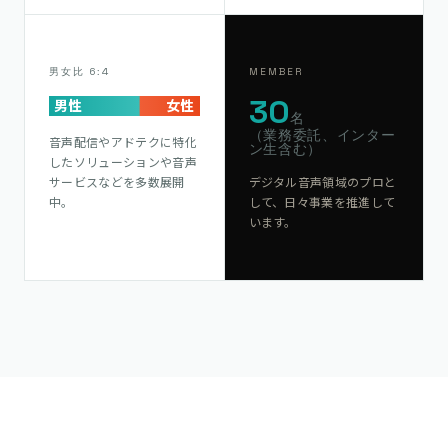
男女比 6:4
MEMBER
30
男性
女性
名
（業務委託、インター
音声配信やアドテクに特化
ン生含む）
したソリューションや音声
サービスなどを多数展開
デジタル音声領域のプロと
中。
して、日々事業を推進して
います。