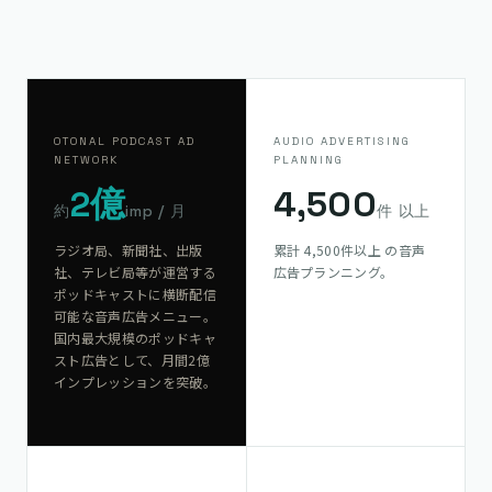
OTONAL PODCAST AD
AUDIO ADVERTISING
NETWORK
PLANNING
2億
4,500
約
imp / 月
件 以上
ラジオ局、新聞社、出版
累計 4,500件以上 の音声
社、テレビ局等が運営する
広告プランニング。
ポッドキャストに横断配信
可能な音声広告メニュー。
国内最大規模のポッドキャ
スト広告として、月間2億
インプレッションを突破。