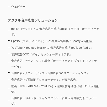
ウェビナー
デジタル音声広告ソリューション
radiko（ラジコ）への音声広告出稿『radiko（ラジコ）オーディオア
ド』
Spotify（スポティファイ）への音声広告出稿『Spotify広告配信』
YouTubeとYoutube Musicへの音声広告出稿『YouTube Audio』
音声広告DCO『ダイナミックオーディオアド』
音声広告×ブランドリフト調査『オーディオアド ブランドリフトサ
ーベイ』
音声広告×リタゲ『デジタル音声広告 for リターゲティング』
音声広告×位置情報『ジオターゲティング音声広告』
動画（Tver・ABEMA・Youtube）×音声広告を連携出稿『OTT広告配
信』
音声広告出稿&レポーティングプラン『音声広告 購買分析パッケー
ジ』