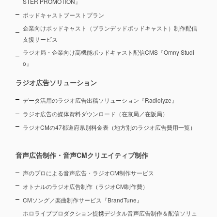
STER PROMOTION』
ポッドキャストブーストプラン
企業向けポッドキャスト（ブランデッドポッドキャスト）制作配信
支援サービス
ラジオ局・企業向け高機能ポッドキャスト配信CMS『Omny Studi
o』
ラジオ広告ソリューション
データ活用のラジオ広告出稿ソリューション『Radiolyze』
ラジオ広告の媒体資料ダウンロード（在京局／在阪局）
ラジオCMの47都道府県別料金表（地方別のラジオ広告費用一覧）
音声広告制作・音声CMクリエイティブ制作
声のプロによる音声広告・ラジオCM制作サービス
オトナルのラジオ広告制作（ラジオCM制作費）
CMソング／楽曲制作サービス『BrandTune』
ホロライブプロダクション提携デジタル音声広告制作＆配信ソリュ