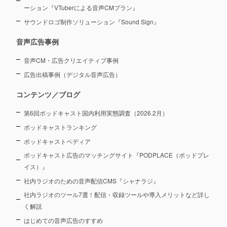
ーション
『VTuberによる音声CMプラン』
サウンドロゴ制作ソリューション『Sound Sign』
音声広告事例
音声CM・広告クリエイティブ事例
広告出稿事例（デジタル音声広告）
コンテンツ／ブログ
第6回ポッドキャスト国内利用実態調査（2026.2月）
ポッドキャストランキング
ポッドキャストペディア
ポッドキャスト広告のマッチングサイト『PODPLACE（ポッドプレ
イス）』
社内ラジオのための音声配信CMS『シャナラジ』
社内ラジオのツール7選！配信・収録ツールや導入メリットなど詳し
く解説
はじめての音声広告のすすめ