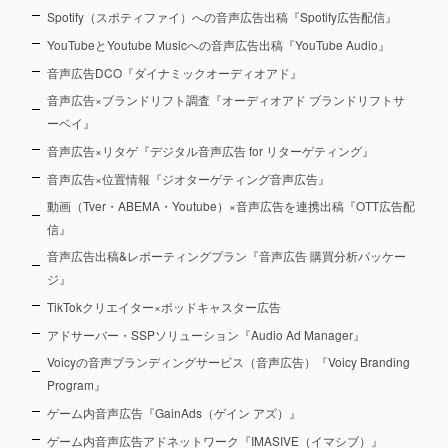
Spotify（スポティファイ）への音声広告出稿『Spotify広告配信』
YouTubeとYoutube Musicへの音声広告出稿『YouTube Audio』
音声広告DCO『ダイナミックオーディオアド』
音声広告×ブランドリフト調査『オーディオアド ブランドリフトサ
ーベイ』
音声広告×リタゲ『デジタル音声広告 for リターゲティング』
音声広告×位置情報『ジオターゲティング音声広告』
動画（Tver・ABEMA・Youtube）×音声広告を連携出稿『OTT広告配
信』
音声広告出稿&レポーティングプラン『音声広告 購買分析パッケー
ジ』
TikTokクリエイター×ポッドキャスター広告
アドサーバー・SSPソリューション『Audio Ad Manager』
Voicyの音声ブランディングサービス（音声広告）『Voicy Branding
Program』
ゲーム内音声広告『GainAds（ゲイン アズ）』
ゲーム内音声広告アドネットワーク『IMASIVE（イマシブ）』