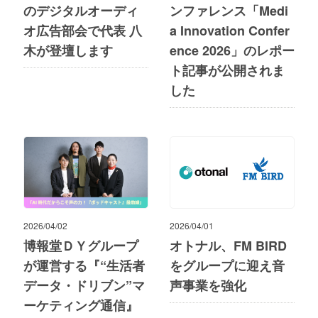
のデジタルオーディ
ンファレンス「Medi
オ広告部会で代表 八
a Innovation Confer
木が登壇します
ence 2026」のレポー
ト記事が公開されま
した
2026/04/02
2026/04/01
博報堂ＤＹグループ
オトナル、FM BIRD
が運営する『“生活者
をグループに迎え音
データ・ドリブン”マ
声事業を強化
ーケティング通信』