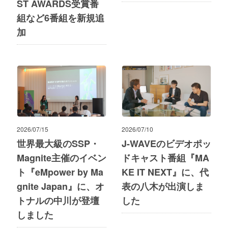
ST AWARDS受賞番
組など6番組を新規追
加
2026/07/15
2026/07/10
世界最大級のSSP・
J-WAVEのビデオポッ
Magnite主催のイベン
ドキャスト番組『MA
ト『eMpower by Ma
KE IT NEXT』に、代
gnite Japan』に、オ
表の八木が出演しま
トナルの中川が登壇
した
しました