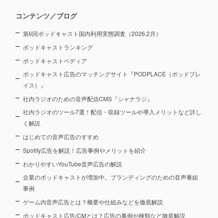
コンテンツ／ブログ
第6回ポッドキャスト国内利用実態調査（2026.2月）
ポッドキャストランキング
ポッドキャストペディア
ポッドキャスト広告のマッチングサイト『PODPLACE（ポッドプレ
イス）』
社内ラジオのための音声配信CMS『シャナラジ』
社内ラジオのツール7選！配信・収録ツールや導入メリットなど詳し
く解説
はじめての音声広告のすすめ
Spotify広告を解説！広告事例やメリットを紹介
わかりやすいYouTube音声広告の解説
企業のポッドキャストが増加中。ブランディングのための音声番組
事例
ゲーム内音声広告とは？概要や仕組みなどを徹底解説
ポッドキャスト広告/CMとは？広告の事例や種類など徹底解説