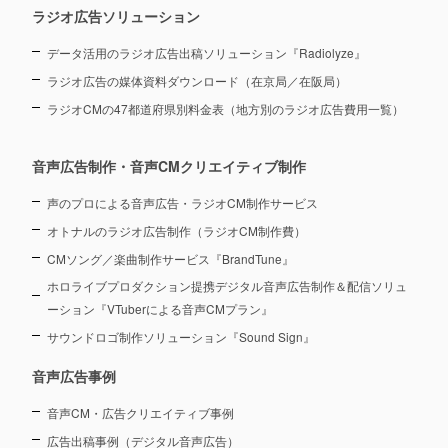
ラジオ広告ソリューション
データ活用のラジオ広告出稿ソリューション『Radiolyze』
ラジオ広告の媒体資料ダウンロード（在京局／在阪局）
ラジオCMの47都道府県別料金表（地方別のラジオ広告費用一覧）
音声広告制作・音声CMクリエイティブ制作
声のプロによる音声広告・ラジオCM制作サービス
オトナルのラジオ広告制作（ラジオCM制作費）
CMソング／楽曲制作サービス『BrandTune』
ホロライブプロダクション提携デジタル音声広告制作＆配信ソリュ
ーション
『VTuberによる音声CMプラン』
サウンドロゴ制作ソリューション『Sound Sign』
音声広告事例
音声CM・広告クリエイティブ事例
広告出稿事例（デジタル音声広告）