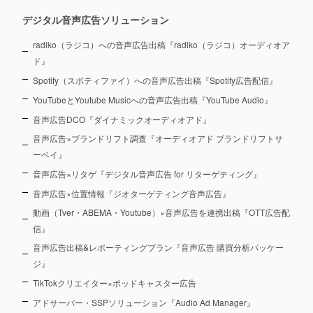
デジタル音声広告ソリューション
radiko（ラジコ）への音声広告出稿『radiko（ラジコ）オーディオア
ド』
Spotify（スポティファイ）への音声広告出稿『Spotify広告配信』
YouTubeとYoutube Musicへの音声広告出稿『YouTube Audio』
音声広告DCO『ダイナミックオーディオアド』
音声広告×ブランドリフト調査『オーディオアド ブランドリフトサ
ーベイ』
音声広告×リタゲ『デジタル音声広告 for リターゲティング』
音声広告×位置情報『ジオターゲティング音声広告』
動画（Tver・ABEMA・Youtube）×音声広告を連携出稿『OTT広告配
信』
音声広告出稿&レポーティングプラン『音声広告 購買分析パッケー
ジ』
TikTokクリエイター×ポッドキャスター広告
アドサーバー・SSPソリューション『Audio Ad Manager』