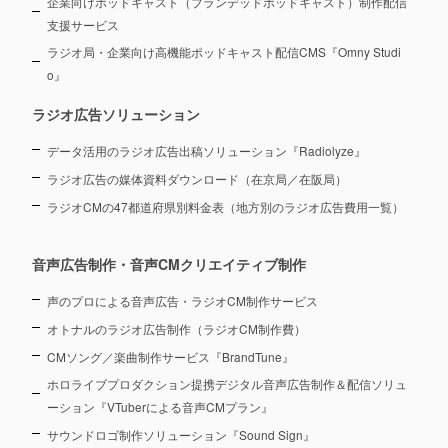
企業向けポッドキャスト（ブランデッドポッドキャスト）制作配信
支援サービス
ラジオ局・企業向け高機能ポッドキャスト配信CMS『Omny Studi
o』
ラジオ広告ソリューション
データ活用のラジオ広告出稿ソリューション『Radiolyze』
ラジオ広告の媒体資料ダウンロード（在京局／在阪局）
ラジオCMの47都道府県別料金表（地方別のラジオ広告費用一覧）
音声広告制作・音声CMクリエイティブ制作
声のプロによる音声広告・ラジオCM制作サービス
オトナルのラジオ広告制作（ラジオCM制作費）
CMソング／楽曲制作サービス『BrandTune』
ホロライブプロダクション提携デジタル音声広告制作＆配信ソリュ
ーション
『VTuberによる音声CMプラン』
サウンドロゴ制作ソリューション『Sound Sign』