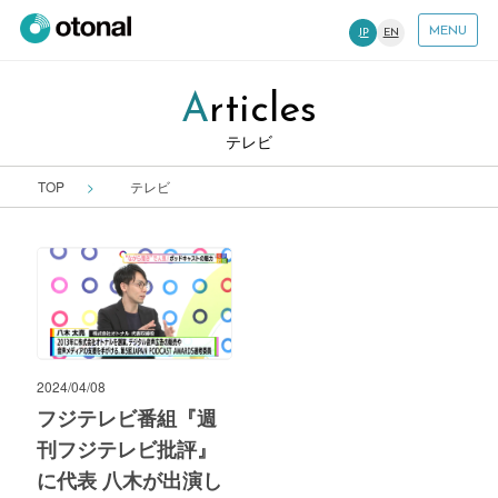
MENU
JP
EN
Articles
テレビ
TOP
テレビ
2024/04/08
フジテレビ番組『週
刊フジテレビ批評』
に代表 八木が出演し