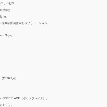
制作サービス
M制作費）
une』
ル音声広告制作＆配信ソリューション
 Sign』
2026.2月）
『PODPLACE（ポッドプレイス）』
ャナラジ』