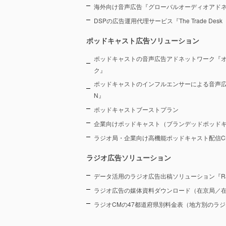
海外向け音声広告『グローバルオーディオアド
DSPの広告運用代理サービス『The Trade De
ポッドキャスト広告ソリューション
ポッドキャストの音声広告アドネットワーク『
ク』
ポッドキャストのインフルエンサーによる音声広告プラ
N』
ポッドキャストブーストプラン
企業向けポッドキャスト（ブランデッドポッド
ラジオ局・企業向け高機能ポッドキャスト配信CMS『
ラジオ広告ソリューション
データ活用のラジオ広告出稿ソリューション『Radi
ラジオ広告の媒体資料ダウンロード（在京局／
ラジオCMの47都道府県別料金表（地方別のラ