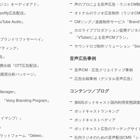
（ラジコ）オーディオアド』
声のプロによる音声広告・ラジオCM
otify広告配信』
オトナルのラジオ広告制作（ラジオC
Tube Audio』
CMソング／楽曲制作サービス『BrandT
ホロライブプロダクション提携デジタ
『VTuberによる音声CMプラン』
 ブランドリフトサーベイ』
サウンドロゴ制作ソリューション『Sound
ーゲティング』
告』
音声広告事例
を連携出稿『OTT広告配信』
音声CM・広告クリエイティブ事例
 購買分析パッケージ』
広告出稿事例（デジタル音声広告）
コンテンツ／ブログ
anager』
y Branding Program』
第6回ポッドキャスト国内利用実態調査（
ポッドキャストランキング
（イマシブ）』
ポッドキャストペディア
』
ポッドキャスト広告のマッチングサイト
ラットフォーム『Odeeo』
社内ラジオのための音声配信CMS『シ