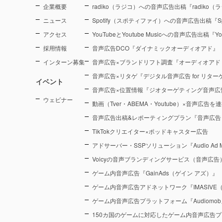
企業概要
radiko（ラジコ）への音声広告出稿『radiko
ニュース
Spotify（スポティファイ）への音声広告出稿『Sp
アクセス
YouTubeとYoutube Musicへの音声広告出稿『You
採用情報
音声広告DCO『ダイナミックオーディオアド』
インターン募集
音声広告×ブランドリフト調査『オーディオアド
音声広告×リタゲ『デジタル音声広告 for リタ
イベント
音声広告×位置情報『ジオターゲティング音声広
ウェビナー
動画（Tver・ABEMA・Youtube）×音声広告
音声広告出稿&レポーティングプラン『音声広告
TikTokクリエイター×ポッドキャスター広告
アドサーバー・SSPソリューション『Audio Ad M
Voicyの音声ブランディングサービス（音声広告）『Voic
ゲーム内音声広告『GainAds（ゲイン アズ）』
ゲーム内音声広告アドネットワーク『IMASIVE
ゲーム内音声広告プラットフォーム『Audiomob
150カ国のゲームに対応したゲーム内音声広告プ