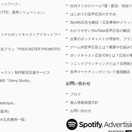
ネットワーク』
社内ラジオのツール7選！配信・収録
sk（TTD）運用ソリューション』
はじめての音声広告のすすめ
Spotify広告を解説！広告事例やメリ
わかりやすいYouTube音声広告の解説
オトナルポッドキャストアドネットワー
企業のポッドキャストが増加中。ブラ
ゲーム内音声広告とは？概要や仕組み
ン『PODCASTER PROMOTIO
ポッドキャスト広告/CMとは？広告の
ソニックブランディングとは？活用術
音声マーケティングについて徹底解説
キャスト）制作配信支援サービス
Omny Studio』
お問い合わせ
ブログ
個人情報保護方針
olyze』
お問い合わせ
在阪局）
ジオ広告費用一覧）