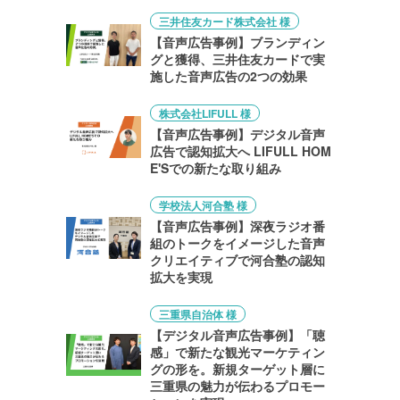
三井住友カード株式会社 様
【音声広告事例】ブランディン
グと獲得、三井住友カードで実
施した音声広告の2つの効果
株式会社LIFULL 様
【音声広告事例】デジタル音声
広告で認知拡大へ LIFULL HOM
E'Sでの新たな取り組み
学校法人河合塾 様
【音声広告事例】深夜ラジオ番
組のトークをイメージした音声
クリエイティブで河合塾の認知
拡大を実現
三重県自治体 様
【デジタル音声広告事例】「聴
感」で新たな観光マーケティン
グの形を。新規ターゲット層に
三重県の魅力が伝わるプロモー