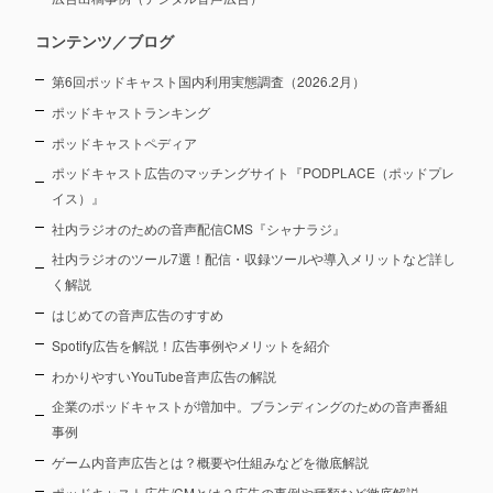
コンテンツ／ブログ
第6回ポッドキャスト国内利用実態調査（2026.2月）
ポッドキャストランキング
ポッドキャストペディア
ポッドキャスト広告のマッチングサイト『PODPLACE（ポッドプレ
イス）』
社内ラジオのための音声配信CMS『シャナラジ』
社内ラジオのツール7選！配信・収録ツールや導入メリットなど詳し
く解説
はじめての音声広告のすすめ
Spotify広告を解説！広告事例やメリットを紹介
わかりやすいYouTube音声広告の解説
企業のポッドキャストが増加中。ブランディングのための音声番組
事例
ゲーム内音声広告とは？概要や仕組みなどを徹底解説
ポッドキャスト広告/CMとは？広告の事例や種類など徹底解説