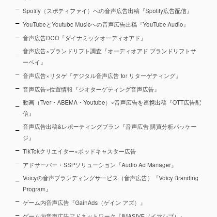
Spotify（スポティファイ）への音声広告出稿『Spotify広告配信』
YouTubeとYoutube Musicへの音声広告出稿『YouTube Audio』
音声広告DCO『ダイナミックオーディオアド』
音声広告×ブランドリフト調査『オーディオアド ブランドリフトサ
ーベイ』
音声広告×リタゲ『デジタル音声広告 for リターゲティング』
音声広告×位置情報『ジオターゲティング音声広告』
動画（Tver・ABEMA・Youtube）×音声広告を連携出稿『OTT広告配
信』
音声広告出稿&レポーティングプラン『音声広告 購買分析パッケー
ジ』
TikTokクリエイター×ポッドキャスター広告
アドサーバー・SSPソリューション『Audio Ad Manager』
Voicyの音声ブランディングサービス（音声広告）『Voicy Branding
Program』
ゲーム内音声広告『GainAds（ゲイン アズ）』
ゲーム内音声広告アドネットワーク『IMASIVE（イマシブ）』