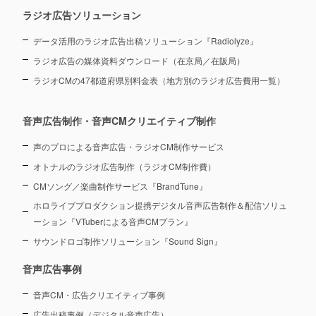
ラジオ広告ソリューション
データ活用のラジオ広告出稿ソリューション『Radiolyze』
ラジオ広告の媒体資料ダウンロード（在京局／在阪局）
ラジオCMの47都道府県別料金表（地方別のラジオ広告費用一覧）
音声広告制作・音声CMクリエイティブ制作
声のプロによる音声広告・ラジオCM制作サービス
オトナルのラジオ広告制作（ラジオCM制作費）
CMソング／楽曲制作サービス『BrandTune』
ホロライブプロダクション提携デジタル音声広告制作＆配信ソリュ
ーション
『VTuberによる音声CMプラン』
サウンドロゴ制作ソリューション『Sound Sign』
音声広告事例
音声CM・広告クリエイティブ事例
広告出稿事例（デジタル音声広告）