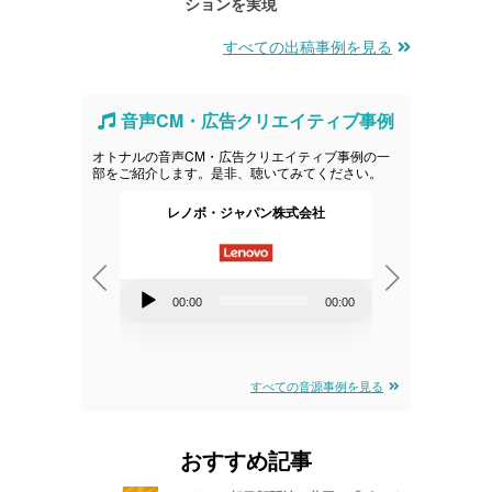
ションを実現
すべての出稿事例を見る
音声CM・広告クリエイティブ事例
オトナルの音声CM・広告クリエイティブ事例の一
部をご紹介します。是非、聴いてみてください。
ックジャパン
レノボ・ジャパン株式会社
R
音
音
00:00
00:00
00:00
00:00
声
声
プ
プ
レ
レ
すべての音源事例を見る
ー
ー
ヤ
ヤ
おすすめ記事
ー
ー