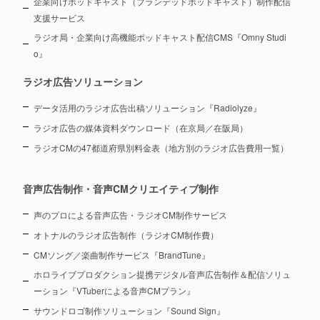
企業向けポッドキャスト（ブランデッドポッドキャスト）制作配信
支援サービス
ラジオ局・企業向け高機能ポッドキャスト配信CMS『Omny Studi
o』
ラジオ広告ソリューション
データ活用のラジオ広告出稿ソリューション『Radiolyze』
ラジオ広告の媒体資料ダウンロード（在京局／在阪局）
ラジオCMの47都道府県別料金表（地方別のラジオ広告費用一覧）
音声広告制作・音声CMクリエイティブ制作
声のプロによる音声広告・ラジオCM制作サービス
オトナルのラジオ広告制作（ラジオCM制作費）
CMソング／楽曲制作サービス『BrandTune』
ホロライブプロダクション提携デジタル音声広告制作＆配信ソリュ
ーション
『VTuberによる音声CMプラン』
サウンドロゴ制作ソリューション『Sound Sign』