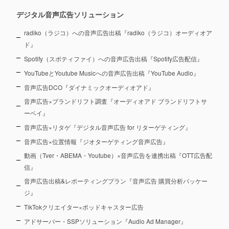
デジタル音声広告ソリューション
radiko（ラジコ）への音声広告出稿『radiko（ラジコ）オーディオア
ド』
Spotify（スポティファイ）への音声広告出稿『Spotify広告配信』
YouTubeとYoutube Musicへの音声広告出稿『YouTube Audio』
音声広告DCO『ダイナミックオーディオアド』
音声広告×ブランドリフト調査『オーディオアド ブランドリフトサ
ーベイ』
音声広告×リタゲ『デジタル音声広告 for リターゲティング』
音声広告×位置情報『ジオターゲティング音声広告』
動画（Tver・ABEMA・Youtube）×音声広告を連携出稿『OTT広告配
信』
音声広告出稿&レポーティングプラン『音声広告 購買分析パッケー
ジ』
TikTokクリエイター×ポッドキャスター広告
アドサーバー・SSPソリューション『Audio Ad Manager』