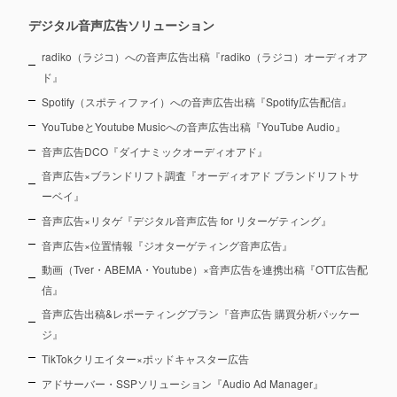
デジタル音声広告ソリューション
radiko（ラジコ）への音声広告出稿『radiko（ラジコ）オーディオア
ド』
Spotify（スポティファイ）への音声広告出稿『Spotify広告配信』
YouTubeとYoutube Musicへの音声広告出稿『YouTube Audio』
音声広告DCO『ダイナミックオーディオアド』
音声広告×ブランドリフト調査『オーディオアド ブランドリフトサ
ーベイ』
音声広告×リタゲ『デジタル音声広告 for リターゲティング』
音声広告×位置情報『ジオターゲティング音声広告』
動画（Tver・ABEMA・Youtube）×音声広告を連携出稿『OTT広告配
信』
音声広告出稿&レポーティングプラン『音声広告 購買分析パッケー
ジ』
TikTokクリエイター×ポッドキャスター広告
アドサーバー・SSPソリューション『Audio Ad Manager』