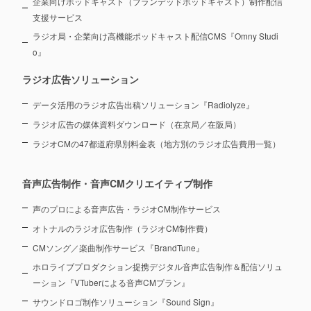
企業向けポッドキャスト（ブランデッドポッドキャスト）制作配信
支援サービス
ラジオ局・企業向け高機能ポッドキャスト配信CMS『Omny Studi
o』
ラジオ広告ソリューション
データ活用のラジオ広告出稿ソリューション『Radiolyze』
ラジオ広告の媒体資料ダウンロード（在京局／在阪局）
ラジオCMの47都道府県別料金表（地方別のラジオ広告費用一覧）
音声広告制作・音声CMクリエイティブ制作
声のプロによる音声広告・ラジオCM制作サービス
オトナルのラジオ広告制作（ラジオCM制作費）
CMソング／楽曲制作サービス『BrandTune』
ホロライブプロダクション提携デジタル音声広告制作＆配信ソリュ
ーション
『VTuberによる音声CMプラン』
サウンドロゴ制作ソリューション『Sound Sign』