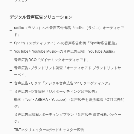
デジタル音声広告ソリューション
radiko（ラジコ）への音声広告出稿『radiko（ラジコ）オーディオア
ド』
Spotify（スポティファイ）への音声広告出稿『Spotify広告配信』
YouTubeとYoutube Musicへの音声広告出稿『YouTube Audio』
音声広告DCO『ダイナミックオーディオアド』
音声広告×ブランドリフト調査『オーディオアド ブランドリフトサ
ーベイ』
音声広告×リタゲ『デジタル音声広告 for リターゲティング』
音声広告×位置情報『ジオターゲティング音声広告』
動画（Tver・ABEMA・Youtube）×音声広告を連携出稿『OTT広告配
信』
音声広告出稿&レポーティングプラン『音声広告 購買分析パッケー
ジ』
TikTokクリエイター×ポッドキャスター広告