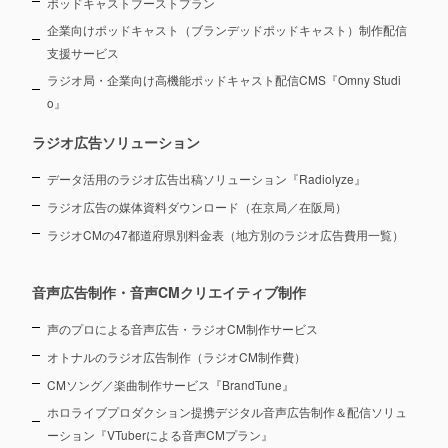
ポッドキャストブーストプラン
企業向けポッドキャスト（ブランデッドポッドキャスト）制作配信
支援サービス
ラジオ局・企業向け高機能ポッドキャスト配信CMS『Omny Studi
o』
ラジオ広告ソリューション
データ活用のラジオ広告出稿ソリューション『Radiolyze』
ラジオ広告の媒体資料ダウンロード（在京局／在阪局）
ラジオCMの47都道府県別料金表（地方別のラジオ広告費用一覧）
音声広告制作・音声CMクリエイティブ制作
声のプロによる音声広告・ラジオCM制作サービス
オトナルのラジオ広告制作（ラジオCM制作費）
CMソング／楽曲制作サービス『BrandTune』
ホロライブプロダクション提携デジタル音声広告制作＆配信ソリュ
ーション
『VTuberによる音声CMプラン』