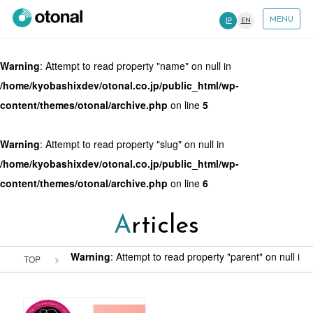
MENU
JP
EN
Warning
: Attempt to read property "name" on null in
/home/kyobashixdev/otonal.co.jp/public_html/wp-
content/themes/otonal/archive.php
on line
5
Warning
: Attempt to read property "slug" on null in
/home/kyobashixdev/otonal.co.jp/public_html/wp-
content/themes/otonal/archive.php
on line
6
Articles
Warning
: Attempt to read property "parent" on null in
/
TOP