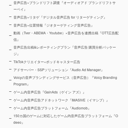
音声広告×ブランドリフト調査『オーディオアド ブランドリフトサ
ーベイ』
音声広告×リタゲ『デジタル音声広告 for リターゲティング』
音声広告×位置情報『ジオターゲティング音声広告』
動画（Tver・ABEMA・Youtube）×音声広告を連携出稿『OTT広告配
信』
音声広告出稿&レポーティングプラン『音声広告 購買分析パッケー
ジ』
TikTokクリエイター×ポッドキャスター広告
アドサーバー・SSPソリューション『Audio Ad Manager』
Voicyの音声ブランディングサービス（音声広告）『Voicy Branding
Program』
ゲーム内音声広告『GainAds（ゲイン アズ）』
ゲーム内音声広告アドネットワーク『IMASIVE（イマシブ）』
ゲーム内音声広告プラットフォーム『Audiomob』
150カ国のゲームに対応したゲーム内音声広告プラットフォーム『O
deeo』