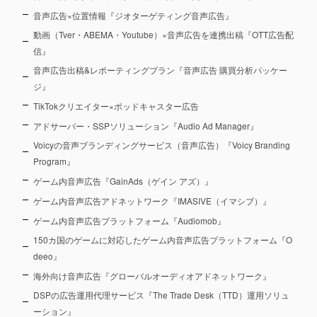
音声広告×位置情報『ジオターゲティング音声広告』
動画（Tver・ABEMA・Youtube）×音声広告を連携出稿『OTT広告配
信』
音声広告出稿&レポーティングプラン『音声広告 購買分析パッケー
ジ』
TikTokクリエイター×ポッドキャスター広告
アドサーバー・SSPソリューション『Audio Ad Manager』
Voicyの音声ブランディングサービス（音声広告）『Voicy Branding
Program』
ゲーム内音声広告『GainAds（ゲイン アズ）』
ゲーム内音声広告アドネットワーク『IMASIVE（イマシブ）』
ゲーム内音声広告プラットフォーム『Audiomob』
150カ国のゲームに対応したゲーム内音声広告プラットフォーム『O
deeo』
海外向け音声広告『グローバルオーディオアドネットワーク』
DSPの広告運用代理サービス『The Trade Desk（TTD）運用ソリュ
ーション』