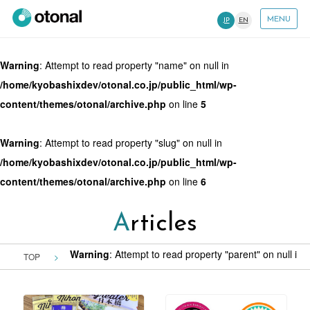
MENU
JP
EN
Warning
: Attempt to read property "name" on null in
/home/kyobashixdev/otonal.co.jp/public_html/wp-
content/themes/otonal/archive.php
on line
5
Warning
: Attempt to read property "slug" on null in
/home/kyobashixdev/otonal.co.jp/public_html/wp-
content/themes/otonal/archive.php
on line
6
Articles
Warning
: Attempt to read property "parent" on null in
/
TOP