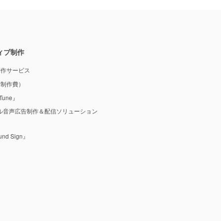
ィブ制作
制作サービス
M制作費）
une』
ル音声広告制作＆配信ソリューション
 Sign』