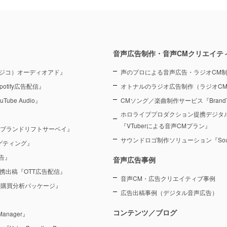
音声広告制作・音声CMクリエイテ
（ラジコ）オーディオアド』
声のプロによる音声広告・ラジオCM
otify広告配信』
オトナルのラジオ広告制作（ラジオC
Tube Audio』
CMソング／楽曲制作サービス『BrandT
ホロライブプロダクション提携デジタ
『VTuberによる音声CMプラン』
 ブランドリフトサーベイ』
サウンドロゴ制作ソリューション『Sound
ーゲティング』
告』
音声広告事例
を連携出稿『OTT広告配信』
音声CM・広告クリエイティブ事例
 購買分析パッケージ』
広告出稿事例（デジタル音声広告）
コンテンツ／ブログ
anager』