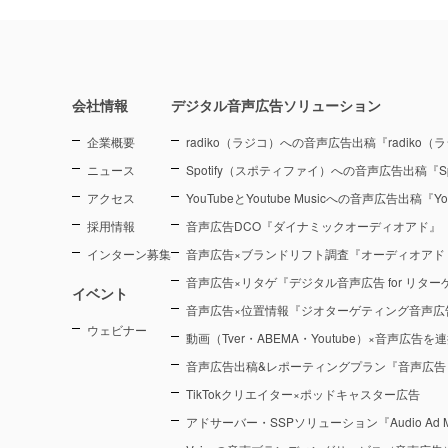
会社情報
デジタル音声広告ソリューション
企業概要
radiko（ラジコ）への音声広告出稿『radiko
ニュース
Spotify（スポティファイ）への音声広告出稿『Sp
アクセス
YouTubeとYoutube Musicへの音声広告出稿『You
採用情報
音声広告DCO『ダイナミックオーディオアド』
インターン募集
音声広告×ブランドリフト調査『オーディオアド
音声広告×リタゲ『デジタル音声広告 for リタ
イベント
音声広告×位置情報『ジオターゲティング音声広
ウェビナー
動画（Tver・ABEMA・Youtube）×音声広告
音声広告出稿&レポーティングプラン『音声広告
TikTokクリエイター×ポッドキャスター広告
アドサーバー・SSPソリューション『Audio Ad M