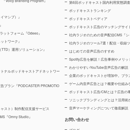
y Branding Program』
第6回ポッドキャスト国内利用実態調査（
ポッドキャストランキング
（イマシブ）』
ポッドキャストペディア
』
ポッドキャスト広告のマッチングサイト
ラットフォーム『Odeeo』
社内ラジオのための音声配信CMS『シ
ネットワーク』
社内ラジオのツール7選！配信・収録
sk（TTD）運用ソリューション』
はじめての音声広告のすすめ
Spotify広告を解説！広告事例やメリ
わかりやすいYouTube音声広告の解説
オトナルポッドキャストアドネットワー
企業のポッドキャストが増加中。ブラ
ゲーム内音声広告とは？概要や仕組み
ン『PODCASTER PROMOTIO
ポッドキャスト広告/CMとは？広告の
ソニックブランディングとは？活用術
音声マーケティングについて徹底解説
キャスト）制作配信支援サービス
Omny Studio』
お問い合わせ
ブログ