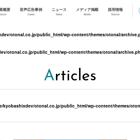
業概要
音声広告事例
ニュース
メディア掲載
採用情報
About
Cases
News
Media
Recruit
dev/otonal.co.jp/public_html/wp-content/themes/otonal/archive.
ev/otonal.co.jp/public_html/wp-content/themes/otonal/archive.p
Articles
e/kyobashixdev/otonal.co.jp/public_html/wp-content/themes/oton