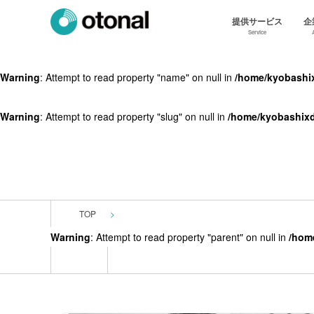
提供サービス
企
Service
Warning
: Attempt to read property "name" on null in
/home/kyobashix
Warning
: Attempt to read property "slug" on null in
/home/kyobashixd
TOP
Warning
: Attempt to read property "parent" on null in
/hom