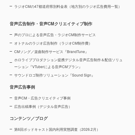
ラジオCMの47都道府県別料金表（地方別のラジオ広告費用一覧）
音声広告制作・音声CMクリエイティブ制作
声のプロによる音声広告・ラジオCM制作サービス
オトナルのラジオ広告制作（ラジオCM制作費）
CMソング／楽曲制作サービス『BrandTune』
ホロライブプロダクション提携デジタル音声広告制作＆配信ソリュ
ーション
『VTuberによる音声CMプラン』
サウンドロゴ制作ソリューション『Sound Sign』
音声広告事例
音声CM・広告クリエイティブ事例
広告出稿事例（デジタル音声広告）
コンテンツ／ブログ
第6回ポッドキャスト国内利用実態調査（2026.2月）