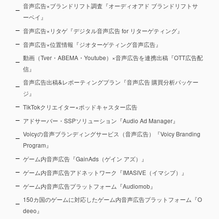
音声広告×ブランドリフト調査『オーディオアド ブランドリフトサ
ーベイ』
音声広告×リタゲ『デジタル音声広告 for リターゲティング』
音声広告×位置情報『ジオターゲティング音声広告』
動画（Tver・ABEMA・Youtube）×音声広告を連携出稿『OTT広告配
信』
音声広告出稿&レポーティングプラン『音声広告 購買分析パッケー
ジ』
TikTokクリエイター×ポッドキャスター広告
アドサーバー・SSPソリューション『Audio Ad Manager』
Voicyの音声ブランディングサービス（音声広告）『Voicy Branding
Program』
ゲーム内音声広告『GainAds（ゲイン アズ）』
ゲーム内音声広告アドネットワーク『IMASIVE（イマシブ）』
ゲーム内音声広告プラットフォーム『Audiomob』
150カ国のゲームに対応したゲーム内音声広告プラットフォーム『O
deeo』