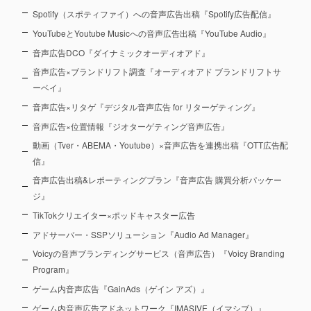
Spotify（スポティファイ）への音声広告出稿『Spotify広告配信』
YouTubeとYoutube Musicへの音声広告出稿『YouTube Audio』
音声広告DCO『ダイナミックオーディオアド』
音声広告×ブランドリフト調査『オーディオアド ブランドリフトサ
ーベイ』
音声広告×リタゲ『デジタル音声広告 for リターゲティング』
音声広告×位置情報『ジオターゲティング音声広告』
動画（Tver・ABEMA・Youtube）×音声広告を連携出稿『OTT広告配
信』
音声広告出稿&レポーティングプラン『音声広告 購買分析パッケー
ジ』
TikTokクリエイター×ポッドキャスター広告
アドサーバー・SSPソリューション『Audio Ad Manager』
Voicyの音声ブランディングサービス（音声広告）『Voicy Branding
Program』
ゲーム内音声広告『GainAds（ゲイン アズ）』
ゲーム内音声広告アドネットワーク『IMASIVE（イマシブ）』