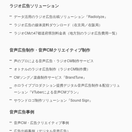
ラジオ広告ソリューション
データ活用のラジオ広告出稿ソリューション『Radiolyze』
ラジオ広告の媒体資料ダウンロード（在京局／在阪局）
ラジオCMの47都道府県別料金表（地方別のラジオ広告費用一覧）
音声広告制作・音声CMクリエイティブ制作
声のプロによる音声広告・ラジオCM制作サービス
オトナルのラジオ広告制作（ラジオCM制作費）
CMソング／楽曲制作サービス『BrandTune』
ホロライブプロダクション提携デジタル音声広告制作＆配信ソリュ
ーション
『VTuberによる音声CMプラン』
サウンドロゴ制作ソリューション『Sound Sign』
音声広告事例
音声CM・広告クリエイティブ事例
広告出稿事例（デジタル音声広告）