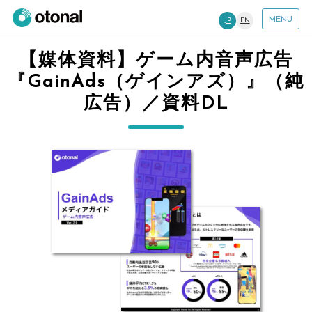
MENU
JP
EN
【媒体資料】ゲーム内音声広告
『GainAds（ゲインアズ）』（純
広告）／資料DL