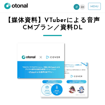
MENU
JP
EN
【媒体資料】VTuberによる音声
CMプラン／資料DL