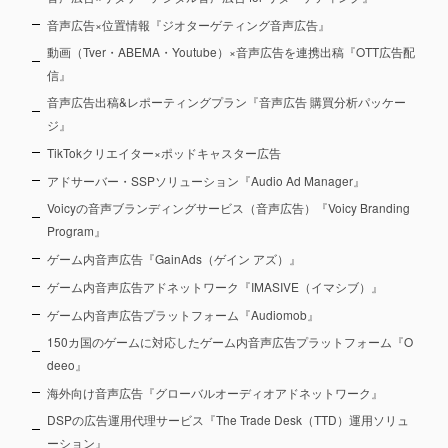
音声広告×位置情報『ジオターゲティング音声広告』
動画（Tver・ABEMA・Youtube）×音声広告を連携出稿『OTT広告配
信』
音声広告出稿&レポーティングプラン『音声広告 購買分析パッケー
ジ』
TikTokクリエイター×ポッドキャスター広告
アドサーバー・SSPソリューション『Audio Ad Manager』
Voicyの音声ブランディングサービス（音声広告）『Voicy Branding
Program』
ゲーム内音声広告『GainAds（ゲイン アズ）』
ゲーム内音声広告アドネットワーク『IMASIVE（イマシブ）』
ゲーム内音声広告プラットフォーム『Audiomob』
150カ国のゲームに対応したゲーム内音声広告プラットフォーム『O
deeo』
海外向け音声広告『グローバルオーディオアドネットワーク』
DSPの広告運用代理サービス『The Trade Desk（TTD）運用ソリュ
ーション』