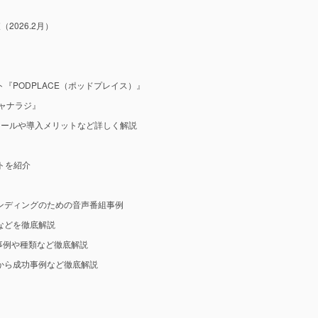
2026.2月）
『PODPLACE（ポッドプレイス）』
ャナラジ』
ツールや導入メリットなど詳しく解説
ットを紹介
ンディングのための音声番組事例
などを徹底解説
事例や種類など徹底解説
から成功事例など徹底解説