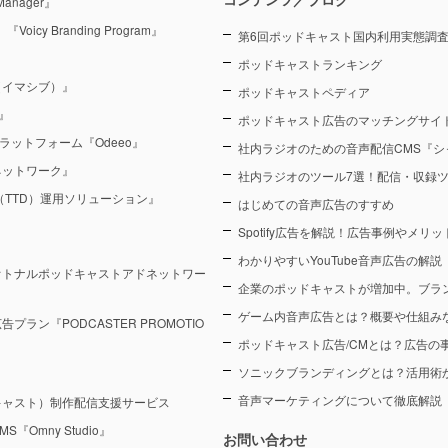
anager』
y Branding Program』
第6回ポッドキャスト国内利用実態調査（
ポッドキャストランキング
（イマシブ）』
ポッドキャストペディア
』
ポッドキャスト広告のマッチングサイト
ラットフォーム『Odeeo』
社内ラジオのための音声配信CMS『シ
ネットワーク』
社内ラジオのツール7選！配信・収録
sk（TTD）運用ソリューション』
はじめての音声広告のすすめ
Spotify広告を解説！広告事例やメリ
わかりやすいYouTube音声広告の解説
オトナルポッドキャストアドネットワー
企業のポッドキャストが増加中。ブラ
ゲーム内音声広告とは？概要や仕組み
ン『PODCASTER PROMOTIO
ポッドキャスト広告/CMとは？広告の
ソニックブランディングとは？活用術
音声マーケティングについて徹底解説
キャスト）制作配信支援サービス
Omny Studio』
お問い合わせ