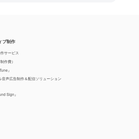
ィブ制作
制作サービス
M制作費）
une』
ル音声広告制作＆配信ソリューション
 Sign』