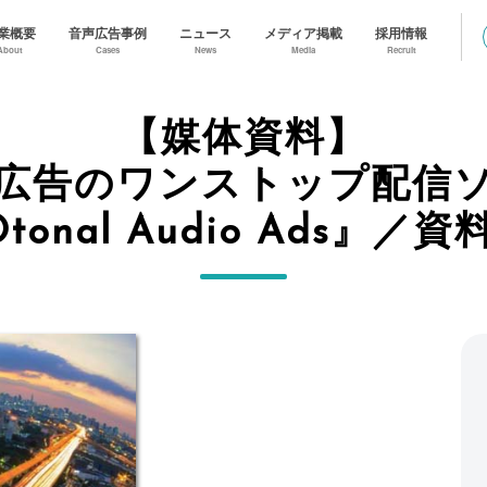
業概要
音声広告事例
ニュース
メディア掲載
採用情報
About
Cases
News
Media
Recruit
【媒体資料】
広告のワンストップ配信
tonal Audio Ads』／資