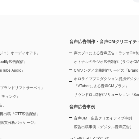
音声広告制作・音声CMクリエイテ
（ラジコ）オーディオアド』
声のプロによる音声広告・ラジオCM
otify広告配信』
オトナルのラジオ広告制作（ラジオC
Tube Audio』
CMソング／楽曲制作サービス『BrandT
ホロライブプロダクション提携デジタ
『VTuberによる音声CMプラン』
 ブランドリフトサーベイ』
サウンドロゴ制作ソリューション『Sound
ーゲティング』
告』
音声広告事例
を連携出稿『OTT広告配信』
音声CM・広告クリエイティブ事例
 購買分析パッケージ』
広告出稿事例（デジタル音声広告）
コンテンツ／ブログ