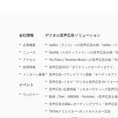
会社情報
デジタル音声広告ソリューション
企業概要
radiko（ラジコ）への音声広告出稿『radiko
ニュース
Spotify（スポティファイ）への音声広告出稿『Sp
アクセス
YouTubeとYoutube Musicへの音声広告出稿『You
採用情報
音声広告DCO『ダイナミックオーディオアド』
インターン募集
音声広告×ブランドリフト調査『オーディオアド
音声広告×リタゲ『デジタル音声広告 for リタ
イベント
音声広告×位置情報『ジオターゲティング音声広
ウェビナー
動画（Tver・ABEMA・Youtube）×音声広告
音声広告出稿&レポーティングプラン『音声広告
TikTokクリエイター×ポッドキャスター広告