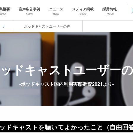
業概要
音声広告事例
ニュース
メディア掲載
採用情報
About
Cases
News
Media
Recruit
ポッドキャストユーザーの声
ポッドキャストユーザー
-ポッドキャスト国内利用実態調査2021より-
ッドキャストを聴いて
よかったこと（自由回