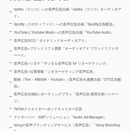
radiko（ラジコ）への音声広告出稿『radiko（ラジコ）オーディオア
ド』
Spotify（スポティファイ）への音声広告出稿『Spotify広告配信』
YouTubeとYoutube Musicへの音声広告出稿『YouTube Audio』
音声広告DCO『ダイナミックオーディオアド』
音声広告×ブランドリフト調査『オーディオアド ブランドリフトサ
ーベイ』
音声広告×リタゲ『デジタル音声広告 for リターゲティング』
音声広告×位置情報『ジオターゲティング音声広告』
動画（Tver・ABEMA・Youtube）×音声広告を連携出稿『OTT広告配
信』
音声広告出稿&レポーティングプラン『音声広告 購買分析パッケー
ジ』
TikTokクリエイター×ポッドキャスター広告
アドサーバー・SSPソリューション『Audio Ad Manager』
Voicyの音声ブランディングサービス（音声広告）『Voicy Branding