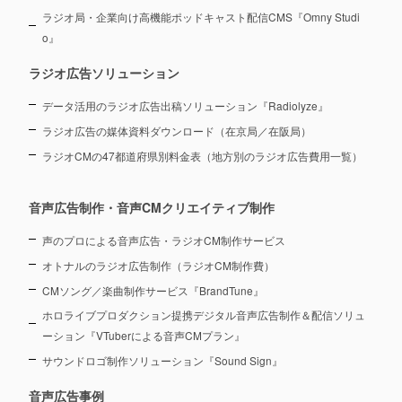
ラジオ局・企業向け高機能ポッドキャスト配信CMS『Omny Studi
o』
ラジオ広告ソリューション
データ活用のラジオ広告出稿ソリューション『Radiolyze』
ラジオ広告の媒体資料ダウンロード（在京局／在阪局）
ラジオCMの47都道府県別料金表（地方別のラジオ広告費用一覧）
音声広告制作・音声CMクリエイティブ制作
声のプロによる音声広告・ラジオCM制作サービス
オトナルのラジオ広告制作（ラジオCM制作費）
CMソング／楽曲制作サービス『BrandTune』
ホロライブプロダクション提携デジタル音声広告制作＆配信ソリュ
ーション
『VTuberによる音声CMプラン』
サウンドロゴ制作ソリューション『Sound Sign』
音声広告事例