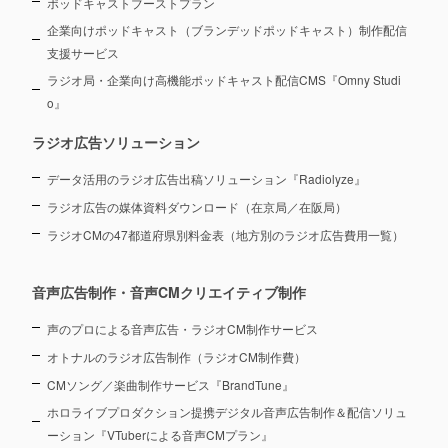
ポッドキャストブーストプラン
企業向けポッドキャスト（ブランデッドポッドキャスト）制作配信
支援サービス
ラジオ局・企業向け高機能ポッドキャスト配信CMS『Omny Studi
o』
ラジオ広告ソリューション
データ活用のラジオ広告出稿ソリューション『Radiolyze』
ラジオ広告の媒体資料ダウンロード（在京局／在阪局）
ラジオCMの47都道府県別料金表（地方別のラジオ広告費用一覧）
音声広告制作・音声CMクリエイティブ制作
声のプロによる音声広告・ラジオCM制作サービス
オトナルのラジオ広告制作（ラジオCM制作費）
CMソング／楽曲制作サービス『BrandTune』
ホロライブプロダクション提携デジタル音声広告制作＆配信ソリュ
ーション
『VTuberによる音声CMプラン』