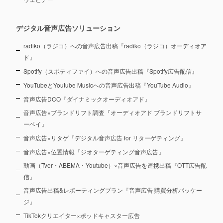
デジタル音声広告ソリューション
radiko（ラジコ）への音声広告出稿『radiko（ラジコ）オーディオア
ド』
Spotify（スポティファイ）への音声広告出稿『Spotify広告配信』
YouTubeとYoutube Musicへの音声広告出稿『YouTube Audio』
音声広告DCO『ダイナミックオーディオアド』
音声広告×ブランドリフト調査『オーディオアド ブランドリフトサ
ーベイ』
音声広告×リタゲ『デジタル音声広告 for リターゲティング』
音声広告×位置情報『ジオターゲティング音声広告』
動画（Tver・ABEMA・Youtube）×音声広告を連携出稿『OTT広告配
信』
音声広告出稿&レポーティングプラン『音声広告 購買分析パッケー
ジ』
TikTokクリエイター×ポッドキャスター広告