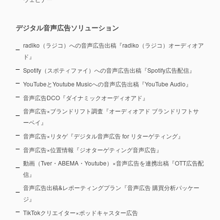
デジタル音声広告ソリューション
radiko（ラジコ）への音声広告出稿『radiko（ラジコ）オーディオア
ド』
Spotify（スポティファイ）への音声広告出稿『Spotify広告配信』
YouTubeとYoutube Musicへの音声広告出稿『YouTube Audio』
音声広告DCO『ダイナミックオーディオアド』
音声広告×ブランドリフト調査『オーディオアド ブランドリフトサ
ーベイ』
音声広告×リタゲ『デジタル音声広告 for リターゲティング』
音声広告×位置情報『ジオターゲティング音声広告』
動画（Tver・ABEMA・Youtube）×音声広告を連携出稿『OTT広告配
信』
音声広告出稿&レポーティングプラン『音声広告 購買分析パッケー
ジ』
TikTokクリエイター×ポッドキャスター広告