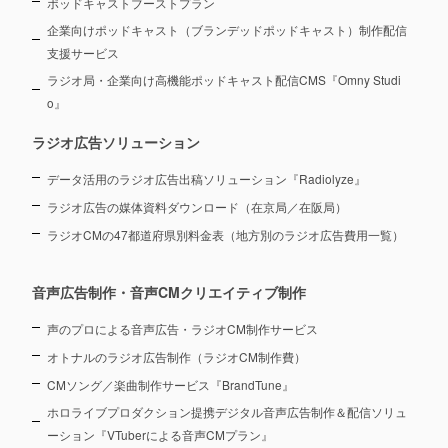
ポッドキャストブーストプラン
企業向けポッドキャスト（ブランデッドポッドキャスト）制作配信
支援サービス
ラジオ局・企業向け高機能ポッドキャスト配信CMS『Omny Studi
o』
ラジオ広告ソリューション
データ活用のラジオ広告出稿ソリューション『Radiolyze』
ラジオ広告の媒体資料ダウンロード（在京局／在阪局）
ラジオCMの47都道府県別料金表（地方別のラジオ広告費用一覧）
音声広告制作・音声CMクリエイティブ制作
声のプロによる音声広告・ラジオCM制作サービス
オトナルのラジオ広告制作（ラジオCM制作費）
CMソング／楽曲制作サービス『BrandTune』
ホロライブプロダクション提携デジタル音声広告制作＆配信ソリュ
ーション
『VTuberによる音声CMプラン』