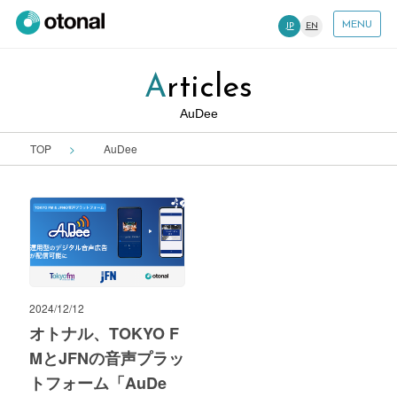
MENU
JP
EN
Articles
AuDee
TOP
AuDee
2024/12/12
オトナル、TOKYO F
MとJFNの音声プラッ
トフォーム「AuDe