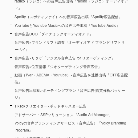
radiko（ラジコ）への音声広告出稿『radiko（ラジコ）オーディオア
ド』
Spotify（スポティファイ）への音声広告出稿『Spotify広告配信』
YouTubeとYoutube Musicへの音声広告出稿『YouTube Audio』
音声広告DCO『ダイナミックオーディオアド』
音声広告×ブランドリフト調査『オーディオアド ブランドリフトサ
ーベイ』
音声広告×リタゲ『デジタル音声広告 for リターゲティング』
音声広告×位置情報『ジオターゲティング音声広告』
動画（Tver・ABEMA・Youtube）×音声広告を連携出稿『OTT広告配
信』
音声広告出稿&レポーティングプラン『音声広告 購買分析パッケー
ジ』
TikTokクリエイター×ポッドキャスター広告
アドサーバー・SSPソリューション『Audio Ad Manager』
Voicyの音声ブランディングサービス（音声広告）『Voicy Branding
Program』