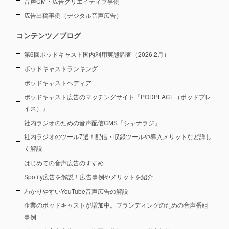
音声CM・広告クリエイティブ事例
広告出稿事例（デジタル音声広告）
コンテンツ／ブログ
第6回ポッドキャスト国内利用実態調査（2026.2月）
ポッドキャストランキング
ポッドキャストペディア
ポッドキャスト広告のマッチングサイト『PODPLACE（ポッドプレ
イス）』
社内ラジオのための音声配信CMS『シャナラジ』
社内ラジオのツール7選！配信・収録ツールや導入メリットなど詳し
く解説
はじめての音声広告のすすめ
Spotify広告を解説！広告事例やメリットを紹介
わかりやすいYouTube音声広告の解説
企業のポッドキャストが増加中。ブランディングのための音声番組
事例