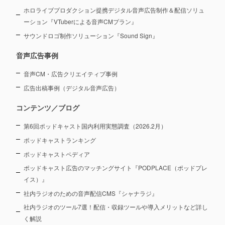
ホロライブプロダクション提携デジタル音声広告制作＆配信ソリュ
ーション
『VTuberによる音声CMプラン』
サウンドロゴ制作ソリューション『Sound Sign』
音声広告事例
音声CM・広告クリエイティブ事例
広告出稿事例（デジタル音声広告）
コンテンツ／ブログ
第6回ポッドキャスト国内利用実態調査（2026.2月）
ポッドキャストランキング
ポッドキャストペディア
ポッドキャスト広告のマッチングサイト『PODPLACE（ポッドプレ
イス）』
社内ラジオのための音声配信CMS『シャナラジ』
社内ラジオのツール7選！配信・収録ツールや導入メリットなど詳し
く解説