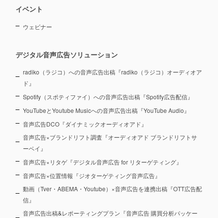
イベント
ウェビナー
デジタル音声広告ソリューション
radiko（ラジコ）への音声広告出稿『radiko（ラジコ）オーディオア
ド』
Spotify（スポティファイ）への音声広告出稿『Spotify広告配信』
YouTubeとYoutube Musicへの音声広告出稿『YouTube Audio』
音声広告DCO『ダイナミックオーディオアド』
音声広告×ブランドリフト調査『オーディオアド ブランドリフトサ
ーベイ』
音声広告×リタゲ『デジタル音声広告 for リターゲティング』
音声広告×位置情報『ジオターゲティング音声広告』
動画（Tver・ABEMA・Youtube）×音声広告を連携出稿『OTT広告配
信』
音声広告出稿&レポーティングプラン『音声広告 購買分析パッケー