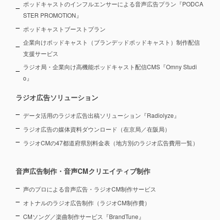
ポッドキャストのインフルエンサーによる音声広告プラン『PODCA
STER PROMOTION』
ポッドキャストブーストプラン
企業向けポッドキャスト（ブランデッドポッドキャスト）制作配信
支援サービス
ラジオ局・企業向け高機能ポッドキャスト配信CMS『Omny Studi
o』
ラジオ広告ソリューション
データ活用のラジオ広告出稿ソリューション『Radiolyze』
ラジオ広告の媒体資料ダウンロード（在京局／在阪局）
ラジオCMの47都道府県別料金表（地方別のラジオ広告費用一覧）
音声広告制作・音声CMクリエイティブ制作
声のプロによる音声広告・ラジオCM制作サービス
オトナルのラジオ広告制作（ラジオCM制作費）
CMソング／楽曲制作サービス『BrandTune』