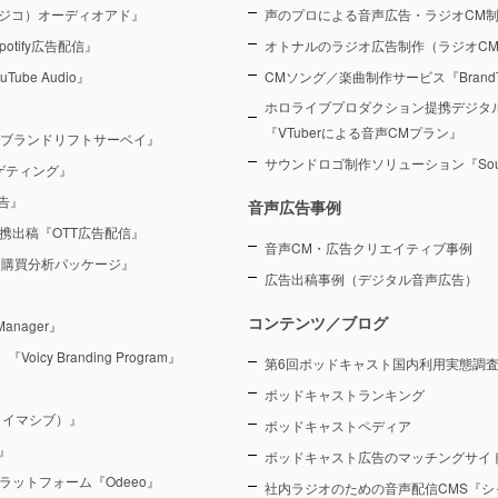
（ラジコ）オーディオアド』
声のプロによる音声広告・ラジオCM
otify広告配信』
オトナルのラジオ広告制作（ラジオC
Tube Audio』
CMソング／楽曲制作サービス『BrandT
ホロライブプロダクション提携デジタ
『VTuberによる音声CMプラン』
 ブランドリフトサーベイ』
サウンドロゴ制作ソリューション『Sound
ーゲティング』
告』
音声広告事例
を連携出稿『OTT広告配信』
音声CM・広告クリエイティブ事例
 購買分析パッケージ』
広告出稿事例（デジタル音声広告）
コンテンツ／ブログ
anager』
y Branding Program』
第6回ポッドキャスト国内利用実態調査（
ポッドキャストランキング
（イマシブ）』
ポッドキャストペディア
』
ポッドキャスト広告のマッチングサイト
ラットフォーム『Odeeo』
社内ラジオのための音声配信CMS『シ