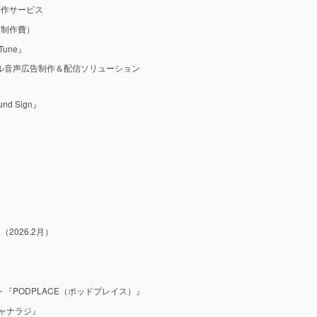
制作サービス
M制作費）
une』
ル音声広告制作＆配信ソリューション
 Sign』
2026.2月）
『PODPLACE（ポッドプレイス）』
ャナラジ』