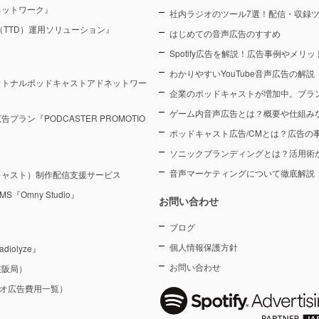
ネットワーク』
社内ラジオのツール7選！配信・収録
sk（TTD）運用ソリューション』
はじめての音声広告のすすめ
Spotify広告を解説！広告事例やメリ
わかりやすいYouTube音声広告の解説
オトナルポッドキャストアドネットワー
企業のポッドキャストが増加中。ブラ
ゲーム内音声広告とは？概要や仕組み
ン『PODCASTER PROMOTIO
ポッドキャスト広告/CMとは？広告の
ソニックブランディングとは？活用術
音声マーケティングについて徹底解説
キャスト）制作配信支援サービス
Omny Studio』
お問い合わせ
ブログ
個人情報保護方針
olyze』
お問い合わせ
在阪局）
ジオ広告費用一覧）