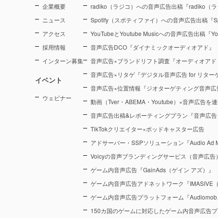
企業概要
radiko（ラジコ）への音声広告出稿『radiko
ニュース
Spotify（スポティファイ）への音声広告出稿『Sp
アクセス
YouTubeとYoutube Musicへの音声広告出稿『You
採用情報
音声広告DCO『ダイナミックオーディオアド』
インターン募集
音声広告×ブランドリフト調査『オーディオアド
音声広告×リタゲ『デジタル音声広告 for リタ
イベント
音声広告×位置情報『ジオターゲティング音声広
ウェビナー
動画（Tver・ABEMA・Youtube）×音声広告
音声広告出稿&レポーティングプラン『音声広告
TikTokクリエイター×ポッドキャスター広告
アドサーバー・SSPソリューション『Audio Ad M
Voicyの音声ブランディングサービス（音声広告）『Voic
ゲーム内音声広告『GainAds（ゲイン アズ）』
ゲーム内音声広告アドネットワーク『IMASIVE
ゲーム内音声広告プラットフォーム『Audiomob
150カ国のゲームに対応したゲーム内音声広告プ