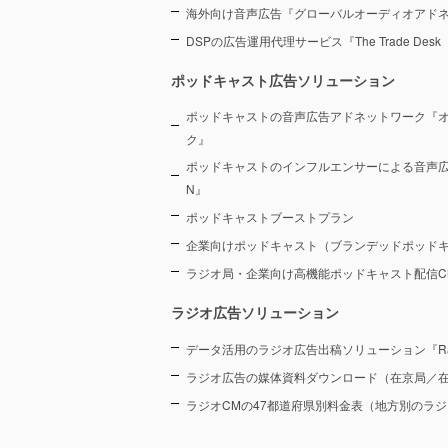
海外向け音声広告『グローバルオーディオアド
DSPの広告運用代理サービス『The Trade De
ポッドキャスト広告ソリューション
ポッドキャストの音声広告アドネットワーク『
ク』
ポッドキャストのインフルエンサーによる音声広告プラ
N』
ポッドキャストブーストプラン
企業向けポッドキャスト（ブランデッドポッド
ラジオ局・企業向け高機能ポッドキャスト配信CMS『
ラジオ広告ソリューション
データ活用のラジオ広告出稿ソリューション『Radi
ラジオ広告の媒体資料ダウンロード（在京局／
ラジオCMの47都道府県別料金表（地方別のラ