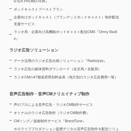
STER PROMOTION』
ポッドキャストブーストプラン
企業向けポッドキャスト（ブランデッドポッドキャスト）制作配信
支援サービス
ラジオ局・企業向け高機能ポッドキャスト配信CMS『Omny Studi
o』
ラジオ広告ソリューション
データ活用のラジオ広告出稿ソリューション『Radiolyze』
ラジオ広告の媒体資料ダウンロード（在京局／在阪局）
ラジオCMの47都道府県別料金表（地方別のラジオ広告費用一覧）
音声広告制作・音声CMクリエイティブ制作
声のプロによる音声広告・ラジオCM制作サービス
オトナルのラジオ広告制作（ラジオCM制作費）
CMソング／楽曲制作サービス『BrandTune』
ホロライブプロダクション提携デジタル音声広告制作＆配信ソリュ