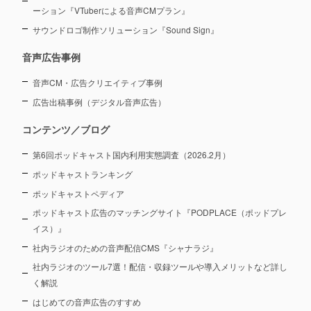
ーション
『VTuberによる音声CMプラン』
サウンドロゴ制作ソリューション『Sound Sign』
音声広告事例
音声CM・広告クリエイティブ事例
広告出稿事例（デジタル音声広告）
コンテンツ／ブログ
第6回ポッドキャスト国内利用実態調査（2026.2月）
ポッドキャストランキング
ポッドキャストペディア
ポッドキャスト広告のマッチングサイト『PODPLACE（ポッドプレ
イス）』
社内ラジオのための音声配信CMS『シャナラジ』
社内ラジオのツール7選！配信・収録ツールや導入メリットなど詳し
く解説
はじめての音声広告のすすめ