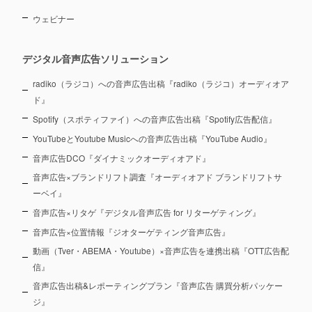
ウェビナー
デジタル音声広告ソリューション
radiko（ラジコ）への音声広告出稿『radiko（ラジコ）オーディオア
ド』
Spotify（スポティファイ）への音声広告出稿『Spotify広告配信』
YouTubeとYoutube Musicへの音声広告出稿『YouTube Audio』
音声広告DCO『ダイナミックオーディオアド』
音声広告×ブランドリフト調査『オーディオアド ブランドリフトサ
ーベイ』
音声広告×リタゲ『デジタル音声広告 for リターゲティング』
音声広告×位置情報『ジオターゲティング音声広告』
動画（Tver・ABEMA・Youtube）×音声広告を連携出稿『OTT広告配
信』
音声広告出稿&レポーティングプラン『音声広告 購買分析パッケー
ジ』