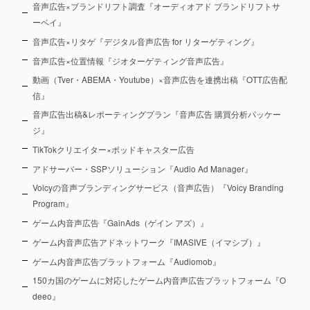
音声広告×ブランドリフト調査『オーディオアド ブランドリフトサ
ーベイ』
音声広告×リタゲ『デジタル音声広告 for リターゲティング』
音声広告×位置情報『ジオターゲティング音声広告』
動画（Tver・ABEMA・Youtube）×音声広告を連携出稿『OTT広告配
信』
音声広告出稿&レポーティングプラン『音声広告 購買分析パッケー
ジ』
TikTokクリエイター×ポッドキャスター広告
アドサーバー・SSPソリューション『Audio Ad Manager』
Voicyの音声ブランディングサービス（音声広告）『Voicy Branding
Program』
ゲーム内音声広告『GainAds（ゲイン アズ）』
ゲーム内音声広告アドネットワーク『IMASIVE（イマシブ）』
ゲーム内音声広告プラットフォーム『Audiomob』
150カ国のゲームに対応したゲーム内音声広告プラットフォーム『O
deeo』