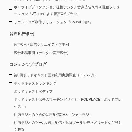
ホロライブプロダクション提携デジタル音声広告制作＆配信ソリュ
ーション
『VTuberによる音声CMプラン』
サウンドロゴ制作ソリューション『Sound Sign』
音声広告事例
音声CM・広告クリエイティブ事例
広告出稿事例（デジタル音声広告）
コンテンツ／ブログ
第6回ポッドキャスト国内利用実態調査（2026.2月）
ポッドキャストランキング
ポッドキャストペディア
ポッドキャスト広告のマッチングサイト『PODPLACE（ポッドプレ
イス）』
社内ラジオのための音声配信CMS『シャナラジ』
社内ラジオのツール7選！配信・収録ツールや導入メリットなど詳し
く解説