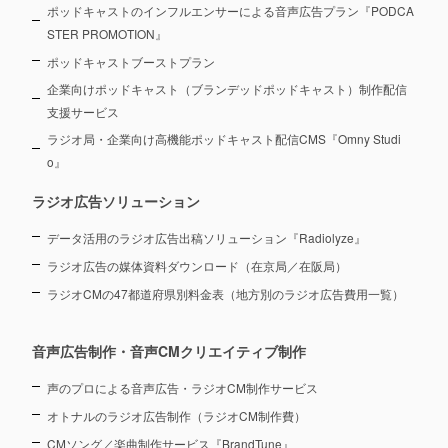
ポッドキャストのインフルエンサーによる音声広告プラン『PODCA
STER PROMOTION』
ポッドキャストブーストプラン
企業向けポッドキャスト（ブランデッドポッドキャスト）制作配信
支援サービス
ラジオ局・企業向け高機能ポッドキャスト配信CMS『Omny Studi
o』
ラジオ広告ソリューション
データ活用のラジオ広告出稿ソリューション『Radiolyze』
ラジオ広告の媒体資料ダウンロード（在京局／在阪局）
ラジオCMの47都道府県別料金表（地方別のラジオ広告費用一覧）
音声広告制作・音声CMクリエイティブ制作
声のプロによる音声広告・ラジオCM制作サービス
オトナルのラジオ広告制作（ラジオCM制作費）
CMソング／楽曲制作サービス『BrandTune』