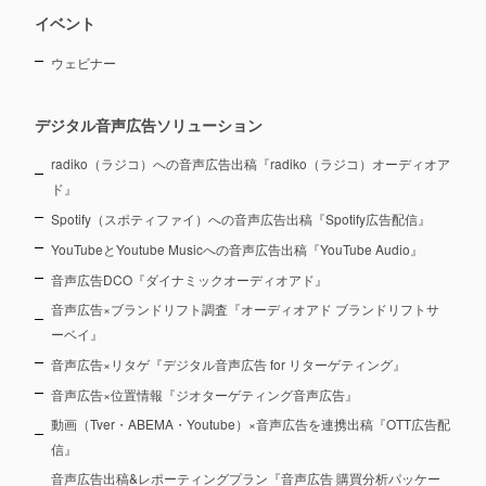
イベント
ウェビナー
デジタル音声広告ソリューション
radiko（ラジコ）への音声広告出稿『radiko（ラジコ）オーディオア
ド』
Spotify（スポティファイ）への音声広告出稿『Spotify広告配信』
YouTubeとYoutube Musicへの音声広告出稿『YouTube Audio』
音声広告DCO『ダイナミックオーディオアド』
音声広告×ブランドリフト調査『オーディオアド ブランドリフトサ
ーベイ』
音声広告×リタゲ『デジタル音声広告 for リターゲティング』
音声広告×位置情報『ジオターゲティング音声広告』
動画（Tver・ABEMA・Youtube）×音声広告を連携出稿『OTT広告配
信』
音声広告出稿&レポーティングプラン『音声広告 購買分析パッケー