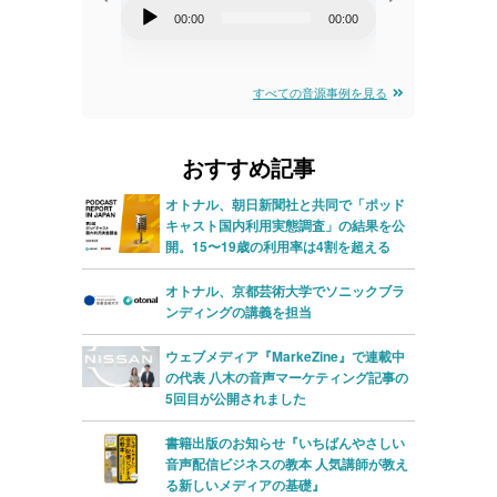
音
音
00:00
00:00
00:00
00:00
声
声
プ
プ
すべての音源事例を見る
レ
レ
ー
ー
おすすめ記事
ヤ
ヤ
ー
ー
オトナル、朝日新聞社と共同で「ポッド
キャスト国内利用実態調査」の結果を公
開。15〜19歳の利用率は4割を超える
オトナル、京都芸術大学でソニックブラ
ンディングの講義を担当
ウェブメディア『MarkeZine』で連載中
の代表 八木の音声マーケティング記事の
5回目が公開されました
書籍出版のお知らせ『いちばんやさしい
音声配信ビジネスの教本 人気講師が教え
る新しいメディアの基礎』