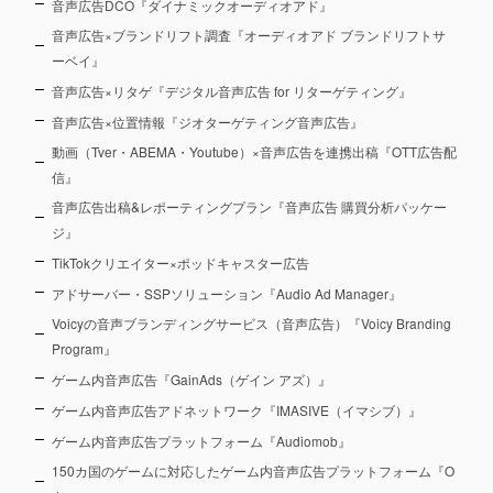
音声広告DCO『ダイナミックオーディオアド』
音声広告×ブランドリフト調査『オーディオアド ブランドリフトサ
ーベイ』
音声広告×リタゲ『デジタル音声広告 for リターゲティング』
音声広告×位置情報『ジオターゲティング音声広告』
動画（Tver・ABEMA・Youtube）×音声広告を連携出稿『OTT広告配
信』
音声広告出稿&レポーティングプラン『音声広告 購買分析パッケー
ジ』
TikTokクリエイター×ポッドキャスター広告
アドサーバー・SSPソリューション『Audio Ad Manager』
Voicyの音声ブランディングサービス（音声広告）『Voicy Branding
Program』
ゲーム内音声広告『GainAds（ゲイン アズ）』
ゲーム内音声広告アドネットワーク『IMASIVE（イマシブ）』
ゲーム内音声広告プラットフォーム『Audiomob』
150カ国のゲームに対応したゲーム内音声広告プラットフォーム『O