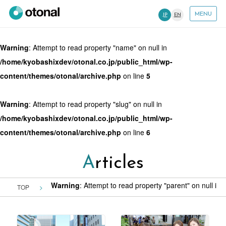
MENU
JP
EN
Warning
: Attempt to read property "name" on null in
/home/kyobashixdev/otonal.co.jp/public_html/wp-
content/themes/otonal/archive.php
on line
5
Warning
: Attempt to read property "slug" on null in
/home/kyobashixdev/otonal.co.jp/public_html/wp-
content/themes/otonal/archive.php
on line
6
Articles
Warning
: Attempt to read property "parent" on null in
/
TOP