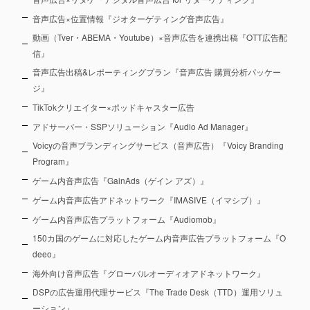
音声広告×位置情報『ジオターゲティング音声広告』
動画（Tver・ABEMA・Youtube）×音声広告を連携出稿『OTT広告配
信』
音声広告出稿&レポーティングプラン『音声広告 購買分析パッケー
ジ』
TikTokクリエイター×ポッドキャスター広告
アドサーバー・SSPソリューション『Audio Ad Manager』
Voicyの音声ブランディングサービス（音声広告）『Voicy Branding
Program』
ゲーム内音声広告『GainAds（ゲイン アズ）』
ゲーム内音声広告アドネットワーク『IMASIVE（イマシブ）』
ゲーム内音声広告プラットフォーム『Audiomob』
150カ国のゲームに対応したゲーム内音声広告プラットフォーム『O
deeo』
海外向け音声広告『グローバルオーディオアドネットワーク』
DSPの広告運用代理サービス『The Trade Desk（TTD）運用ソリュ
ーション』