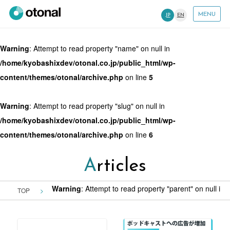
MENU
JP
EN
Warning
: Attempt to read property "name" on null in
/home/kyobashixdev/otonal.co.jp/public_html/wp-
content/themes/otonal/archive.php
on line
5
Warning
: Attempt to read property "slug" on null in
/home/kyobashixdev/otonal.co.jp/public_html/wp-
content/themes/otonal/archive.php
on line
6
Articles
Warning
: Attempt to read property "parent" on null in
/
TOP