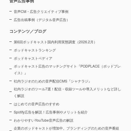
音声広告事例
音声CM・広告クリエイティブ事例
広告出稿事例（デジタル音声広告）
コンテンツ／ブログ
第6回ポッドキャスト国内利用実態調査（2026.2月）
ポッドキャストランキング
ポッドキャストペディア
ポッドキャスト広告のマッチングサイト『PODPLACE（ポッドプレ
イス）』
社内ラジオのための音声配信CMS『シャナラジ』
社内ラジオのツール7選！配信・収録ツールや導入メリットなど詳し
く解説
はじめての音声広告のすすめ
Spotify広告を解説！広告事例やメリットを紹介
わかりやすいYouTube音声広告の解説
企業のポッドキャストが増加中。ブランディングのための音声番組