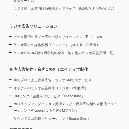
支援サービス
ラジオ局・企業向け高機能ポッドキャスト配信CMS『Omny Studi
o』
ラジオ広告ソリューション
データ活用のラジオ広告出稿ソリューション『Radiolyze』
ラジオ広告の媒体資料ダウンロード（在京局／在阪局）
ラジオCMの47都道府県別料金表（地方別のラジオ広告費用一覧）
音声広告制作・音声CMクリエイティブ制作
声のプロによる音声広告・ラジオCM制作サービス
オトナルのラジオ広告制作（ラジオCM制作費）
CMソング／楽曲制作サービス『BrandTune』
ホロライブプロダクション提携デジタル音声広告制作＆配信ソリュ
ーション
『VTuberによる音声CMプラン』
サウンドロゴ制作ソリューション『Sound Sign』