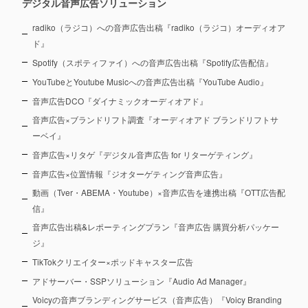
デジタル音声広告ソリューション
radiko（ラジコ）への音声広告出稿『radiko（ラジコ）オーディオア
ド』
Spotify（スポティファイ）への音声広告出稿『Spotify広告配信』
YouTubeとYoutube Musicへの音声広告出稿『YouTube Audio』
音声広告DCO『ダイナミックオーディオアド』
音声広告×ブランドリフト調査『オーディオアド ブランドリフトサ
ーベイ』
音声広告×リタゲ『デジタル音声広告 for リターゲティング』
音声広告×位置情報『ジオターゲティング音声広告』
動画（Tver・ABEMA・Youtube）×音声広告を連携出稿『OTT広告配
信』
音声広告出稿&レポーティングプラン『音声広告 購買分析パッケー
ジ』
TikTokクリエイター×ポッドキャスター広告
アドサーバー・SSPソリューション『Audio Ad Manager』
Voicyの音声ブランディングサービス（音声広告）『Voicy Branding