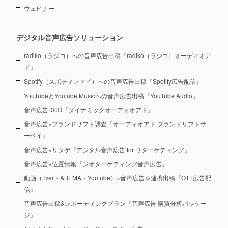
ウェビナー
デジタル音声広告ソリューション
radiko（ラジコ）への音声広告出稿『radiko（ラジコ）オーディオア
ド』
Spotify（スポティファイ）への音声広告出稿『Spotify広告配信』
YouTubeとYoutube Musicへの音声広告出稿『YouTube Audio』
音声広告DCO『ダイナミックオーディオアド』
音声広告×ブランドリフト調査『オーディオアド ブランドリフトサ
ーベイ』
音声広告×リタゲ『デジタル音声広告 for リターゲティング』
音声広告×位置情報『ジオターゲティング音声広告』
動画（Tver・ABEMA・Youtube）×音声広告を連携出稿『OTT広告配
信』
音声広告出稿&レポーティングプラン『音声広告 購買分析パッケー
ジ』