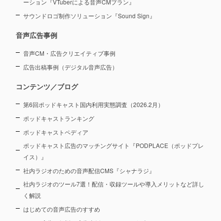
ーション
『VTuberによる音声CMプラン』
サウンドロゴ制作ソリューション『Sound Sign』
音声広告事例
音声CM・広告クリエイティブ事例
広告出稿事例（デジタル音声広告）
コンテンツ／ブログ
第6回ポッドキャスト国内利用実態調査（2026.2月）
ポッドキャストランキング
ポッドキャストペディア
ポッドキャスト広告のマッチングサイト『PODPLACE（ポッドプレ
イス）』
社内ラジオのための音声配信CMS『シャナラジ』
社内ラジオのツール7選！配信・収録ツールや導入メリットなど詳し
く解説
はじめての音声広告のすすめ