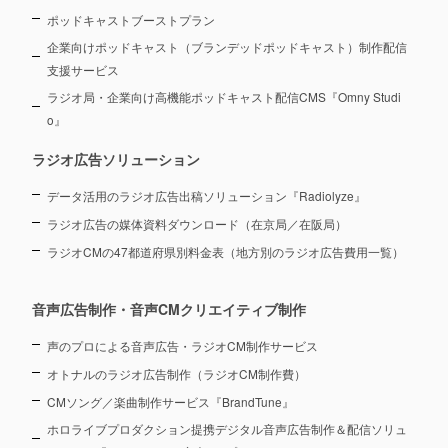
ポッドキャストブーストプラン
企業向けポッドキャスト（ブランデッドポッドキャスト）制作配信
支援サービス
ラジオ局・企業向け高機能ポッドキャスト配信CMS『Omny Studi
o』
ラジオ広告ソリューション
データ活用のラジオ広告出稿ソリューション『Radiolyze』
ラジオ広告の媒体資料ダウンロード（在京局／在阪局）
ラジオCMの47都道府県別料金表（地方別のラジオ広告費用一覧）
音声広告制作・音声CMクリエイティブ制作
声のプロによる音声広告・ラジオCM制作サービス
オトナルのラジオ広告制作（ラジオCM制作費）
CMソング／楽曲制作サービス『BrandTune』
ホロライブプロダクション提携デジタル音声広告制作＆配信ソリュ