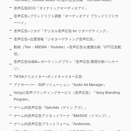
音声広告DCO『ダイナミックオーディオアド』
音声広告×ブランドリフト調査『オーディオアド ブランドリフトサ
ーベイ』
音声広告×リタゲ『デジタル音声広告 for リターゲティング』
音声広告×位置情報『ジオターゲティング音声広告』
動画（Tver・ABEMA・Youtube）×音声広告を連携出稿『OTT広告配
信』
音声広告出稿&レポーティングプラン『音声広告 購買分析パッケー
ジ』
TikTokクリエイター×ポッドキャスター広告
アドサーバー・SSPソリューション『Audio Ad Manager』
Voicyの音声ブランディングサービス（音声広告）『Voicy Branding
Program』
ゲーム内音声広告『GainAds（ゲイン アズ）』
ゲーム内音声広告アドネットワーク『IMASIVE（イマシブ）』
ゲーム内音声広告プラットフォーム『Audiomob』