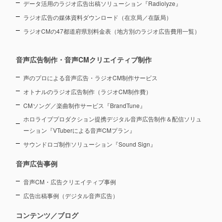
データ活用のラジオ広告出稿ソリューション『Radiolyze』
ラジオ広告の媒体資料ダウンロード（在京局／在阪局）
ラジオCMの47都道府県別料金表（地方別のラジオ広告費用一覧）
音声広告制作・音声CMクリエイティブ制作
声のプロによる音声広告・ラジオCM制作サービス
オトナルのラジオ広告制作（ラジオCM制作費）
CMソング／楽曲制作サービス『BrandTune』
ホロライブプロダクション提携デジタル音声広告制作＆配信ソリュ
ーション
『VTuberによる音声CMプラン』
サウンドロゴ制作ソリューション『Sound Sign』
音声広告事例
音声CM・広告クリエイティブ事例
広告出稿事例（デジタル音声広告）
コンテンツ／ブログ