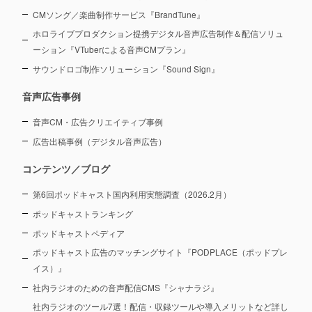
CMソング／楽曲制作サービス『BrandTune』
ホロライブプロダクション提携デジタル音声広告制作＆配信ソリュ
ーション
『VTuberによる音声CMプラン』
サウンドロゴ制作ソリューション『Sound Sign』
音声広告事例
音声CM・広告クリエイティブ事例
広告出稿事例（デジタル音声広告）
コンテンツ／ブログ
第6回ポッドキャスト国内利用実態調査（2026.2月）
ポッドキャストランキング
ポッドキャストペディア
ポッドキャスト広告のマッチングサイト『PODPLACE（ポッドプレ
イス）』
社内ラジオのための音声配信CMS『シャナラジ』
社内ラジオのツール7選！配信・収録ツールや導入メリットなど詳し