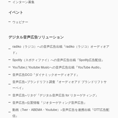
インターン募集
イベント
ウェビナー
デジタル音声広告ソリューション
radiko（ラジコ）への音声広告出稿『radiko（ラジコ）オーディオア
ド』
Spotify（スポティファイ）への音声広告出稿『Spotify広告配信』
YouTubeとYoutube Musicへの音声広告出稿『YouTube Audio』
音声広告DCO『ダイナミックオーディオアド』
音声広告×ブランドリフト調査『オーディオアド ブランドリフトサ
ーベイ』
音声広告×リタゲ『デジタル音声広告 for リターゲティング』
音声広告×位置情報『ジオターゲティング音声広告』
動画（Tver・ABEMA・Youtube）×音声広告を連携出稿『OTT広告配
信』