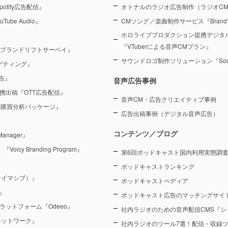
otify広告配信』
オトナルのラジオ広告制作（ラジオC
Tube Audio』
CMソング／楽曲制作サービス『BrandT
ホロライブプロダクション提携デジタ
『VTuberによる音声CMプラン』
 ブランドリフトサーベイ』
サウンドロゴ制作ソリューション『Sound
ーゲティング』
告』
音声広告事例
を連携出稿『OTT広告配信』
音声CM・広告クリエイティブ事例
 購買分析パッケージ』
広告出稿事例（デジタル音声広告）
コンテンツ／ブログ
anager』
y Branding Program』
第6回ポッドキャスト国内利用実態調査（
ポッドキャストランキング
（イマシブ）』
ポッドキャストペディア
』
ポッドキャスト広告のマッチングサイト
ラットフォーム『Odeeo』
社内ラジオのための音声配信CMS『シ
ネットワーク』
社内ラジオのツール7選！配信・収録