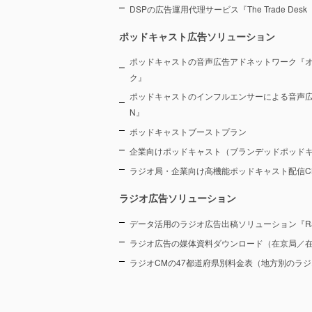
DSPの広告運用代理サービス『The Trade De
ポッドキャスト広告ソリューション
ポッドキャストの音声広告アドネットワーク『
ク』
ポッドキャストのインフルエンサーによる音声広告プラ
N』
ポッドキャストブーストプラン
企業向けポッドキャスト（ブランデッドポッド
ラジオ局・企業向け高機能ポッドキャスト配信CMS『
ラジオ広告ソリューション
データ活用のラジオ広告出稿ソリューション『Radi
ラジオ広告の媒体資料ダウンロード（在京局／
ラジオCMの47都道府県別料金表（地方別のラ