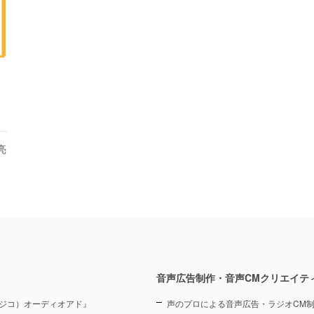
亮
音声広告制作・音声CMクリエイテ
（ラジコ）オーディオアド』
声のプロによる音声広告・ラジオCM