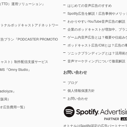
sk（TTD）運用ソリューション』
はじめての音声広告のすすめ
Spotify広告を解説！広告事例やメリ
わかりやすいYouTube音声広告の解説
オトナルポッドキャストアドネットワー
企業のポッドキャストが増加中。ブラ
ゲーム内音声広告とは？概要や仕組み
ン『PODCASTER PROMOTIO
ポッドキャスト広告/CMとは？広告の
ソニックブランディングとは？活用術
音声マーケティングについて徹底解説
キャスト）制作配信支援サービス
Omny Studio』
お問い合わせ
ブログ
個人情報保護方針
olyze』
お問い合わせ
在阪局）
ジオ広告費用一覧）
オトナルはSpotify認定の広告パートナー