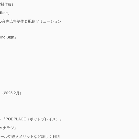
M制作費）
une』
ル音声広告制作＆配信ソリューション
 Sign』
2026.2月）
『PODPLACE（ポッドプレイス）』
ャナラジ』
ツールや導入メリットなど詳しく解説