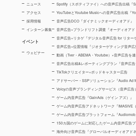
ニュース
Spotify（スポティファイ）への音声広告出稿『Sp
アクセス
YouTubeとYoutube Musicへの音声広告出稿『You
採用情報
音声広告DCO『ダイナミックオーディオアド』
インターン募集
音声広告×ブランドリフト調査『オーディオアド
音声広告×リタゲ『デジタル音声広告 for リタ
イベント
音声広告×位置情報『ジオターゲティング音声広
ウェビナー
動画（Tver・ABEMA・Youtube）×音声広告
音声広告出稿&レポーティングプラン『音声広告
TikTokクリエイター×ポッドキャスター広告
アドサーバー・SSPソリューション『Audio Ad M
Voicyの音声ブランディングサービス（音声広告）『Voic
ゲーム内音声広告『GainAds（ゲイン アズ）』
ゲーム内音声広告アドネットワーク『IMASIVE
ゲーム内音声広告プラットフォーム『Audiomob
150カ国のゲームに対応したゲーム内音声広告プ
海外向け音声広告『グローバルオーディオアド