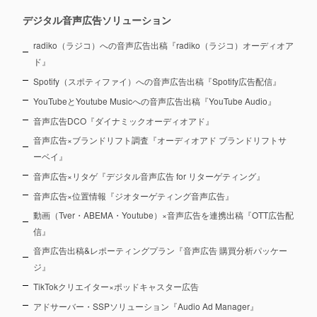
デジタル音声広告ソリューション
radiko（ラジコ）への音声広告出稿『radiko（ラジコ）オーディオア
ド』
Spotify（スポティファイ）への音声広告出稿『Spotify広告配信』
YouTubeとYoutube Musicへの音声広告出稿『YouTube Audio』
音声広告DCO『ダイナミックオーディオアド』
音声広告×ブランドリフト調査『オーディオアド ブランドリフトサ
ーベイ』
音声広告×リタゲ『デジタル音声広告 for リターゲティング』
音声広告×位置情報『ジオターゲティング音声広告』
動画（Tver・ABEMA・Youtube）×音声広告を連携出稿『OTT広告配
信』
音声広告出稿&レポーティングプラン『音声広告 購買分析パッケー
ジ』
TikTokクリエイター×ポッドキャスター広告
アドサーバー・SSPソリューション『Audio Ad Manager』