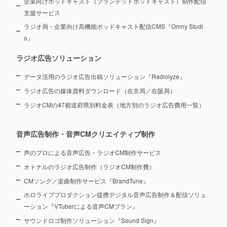
企業向けポッドキャスト（ブランデッドポッドキャスト）制作配信
支援サービス
ラジオ局・企業向け高機能ポッドキャスト配信CMS『Omny Studi
o』
ラジオ広告ソリューション
データ活用のラジオ広告出稿ソリューション『Radiolyze』
ラジオ広告の媒体資料ダウンロード（在京局／在阪局）
ラジオCMの47都道府県別料金表（地方別のラジオ広告費用一覧）
音声広告制作・音声CMクリエイティブ制作
声のプロによる音声広告・ラジオCM制作サービス
オトナルのラジオ広告制作（ラジオCM制作費）
CMソング／楽曲制作サービス『BrandTune』
ホロライブプロダクション提携デジタル音声広告制作＆配信ソリュ
ーション
『VTuberによる音声CMプラン』
サウンドロゴ制作ソリューション『Sound Sign』