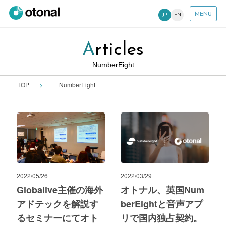
MENU
JP
EN
Articles
NumberEight
TOP
NumberEight
2022/05/26
2022/03/29
Globalive主催の海外
オトナル、英国Num
アドテックを解説す
berEightと音声アプ
るセミナーにてオト
リで国内独占契約。