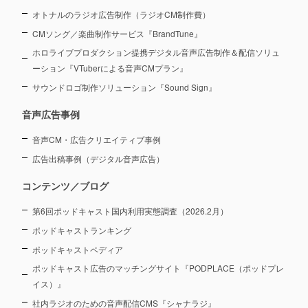
オトナルのラジオ広告制作（ラジオCM制作費）
CMソング／楽曲制作サービス『BrandTune』
ホロライブプロダクション提携デジタル音声広告制作＆配信ソリュ
ーション
『VTuberによる音声CMプラン』
サウンドロゴ制作ソリューション『Sound Sign』
音声広告事例
音声CM・広告クリエイティブ事例
広告出稿事例（デジタル音声広告）
コンテンツ／ブログ
第6回ポッドキャスト国内利用実態調査（2026.2月）
ポッドキャストランキング
ポッドキャストペディア
ポッドキャスト広告のマッチングサイト『PODPLACE（ポッドプレ
イス）』
社内ラジオのための音声配信CMS『シャナラジ』