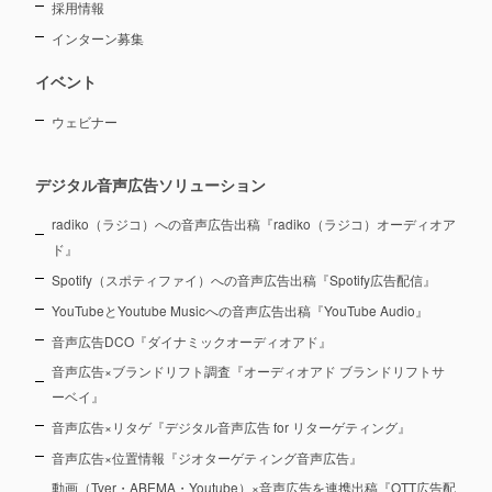
採用情報
インターン募集
イベント
ウェビナー
デジタル音声広告ソリューション
radiko（ラジコ）への音声広告出稿『radiko（ラジコ）オーディオア
ド』
Spotify（スポティファイ）への音声広告出稿『Spotify広告配信』
YouTubeとYoutube Musicへの音声広告出稿『YouTube Audio』
音声広告DCO『ダイナミックオーディオアド』
音声広告×ブランドリフト調査『オーディオアド ブランドリフトサ
ーベイ』
音声広告×リタゲ『デジタル音声広告 for リターゲティング』
音声広告×位置情報『ジオターゲティング音声広告』
動画（Tver・ABEMA・Youtube）×音声広告を連携出稿『OTT広告配