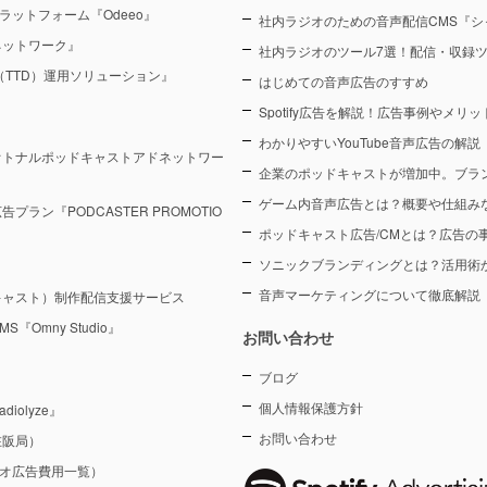
ラットフォーム『Odeeo』
社内ラジオのための音声配信CMS『シ
ネットワーク』
社内ラジオのツール7選！配信・収録
sk（TTD）運用ソリューション』
はじめての音声広告のすすめ
Spotify広告を解説！広告事例やメリ
わかりやすいYouTube音声広告の解説
オトナルポッドキャストアドネットワー
企業のポッドキャストが増加中。ブラ
ゲーム内音声広告とは？概要や仕組み
ン『PODCASTER PROMOTIO
ポッドキャスト広告/CMとは？広告の
ソニックブランディングとは？活用術
音声マーケティングについて徹底解説
キャスト）制作配信支援サービス
Omny Studio』
お問い合わせ
ブログ
個人情報保護方針
olyze』
お問い合わせ
在阪局）
ジオ広告費用一覧）