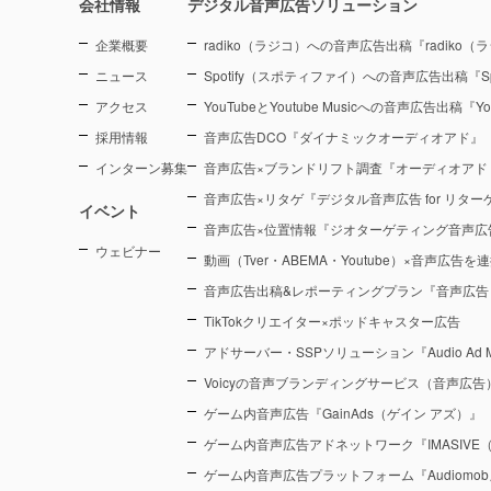
会社情報
デジタル音声広告ソリューション
企業概要
radiko（ラジコ）への音声広告出稿『radiko
ニュース
Spotify（スポティファイ）への音声広告出稿『Sp
アクセス
YouTubeとYoutube Musicへの音声広告出稿『You
採用情報
音声広告DCO『ダイナミックオーディオアド』
インターン募集
音声広告×ブランドリフト調査『オーディオアド
音声広告×リタゲ『デジタル音声広告 for リタ
イベント
音声広告×位置情報『ジオターゲティング音声広
ウェビナー
動画（Tver・ABEMA・Youtube）×音声広告
音声広告出稿&レポーティングプラン『音声広告
TikTokクリエイター×ポッドキャスター広告
アドサーバー・SSPソリューション『Audio Ad M
Voicyの音声ブランディングサービス（音声広告）『Voic
ゲーム内音声広告『GainAds（ゲイン アズ）』
ゲーム内音声広告アドネットワーク『IMASIVE
ゲーム内音声広告プラットフォーム『Audiomob