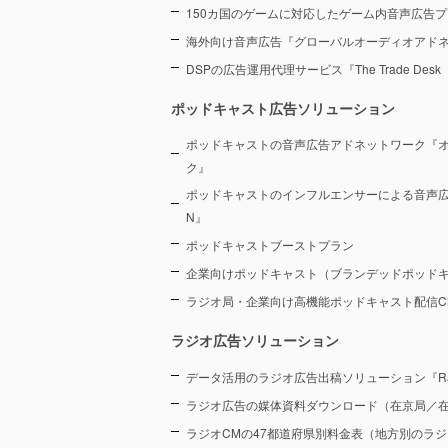
150カ国のゲームに対応したゲーム内音声広告プ
海外向け音声広告『グローバルオーディオアド
DSPの広告運用代理サービス『The Trade De
ポッドキャスト広告ソリューション
ポッドキャストの音声広告アドネットワーク『
ク』
ポッドキャストのインフルエンサーによる音声広告プラ
N』
ポッドキャストブーストプラン
企業向けポッドキャスト（ブランデッドポッド
ラジオ局・企業向け高機能ポッドキャスト配信CMS『
ラジオ広告ソリューション
データ活用のラジオ広告出稿ソリューション『Radi
ラジオ広告の媒体資料ダウンロード（在京局／
ラジオCMの47都道府県別料金表（地方別のラ