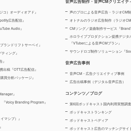
音声広告制作・音声CMクリエイテ
（ラジコ）オーディオアド』
声のプロによる音声広告・ラジオCM
otify広告配信』
オトナルのラジオ広告制作（ラジオC
Tube Audio』
CMソング／楽曲制作サービス『BrandT
ホロライブプロダクション提携デジタ
『VTuberによる音声CMプラン』
 ブランドリフトサーベイ』
サウンドロゴ制作ソリューション『Sound
ーゲティング』
告』
音声広告事例
を連携出稿『OTT広告配信』
音声CM・広告クリエイティブ事例
 購買分析パッケージ』
広告出稿事例（デジタル音声広告）
コンテンツ／ブログ
anager』
y Branding Program』
第6回ポッドキャスト国内利用実態調査（
ポッドキャストランキング
（イマシブ）』
ポッドキャストペディア
』
ポッドキャスト広告のマッチングサイト