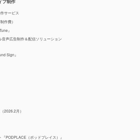
ィブ制作
制作サービス
M制作費）
une』
ル音声広告制作＆配信ソリューション
 Sign』
2026.2月）
『PODPLACE（ポッドプレイス）』