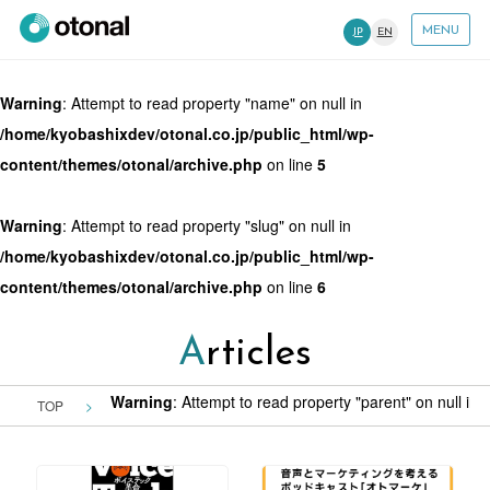
MENU
JP
EN
Warning
: Attempt to read property "name" on null in
/home/kyobashixdev/otonal.co.jp/public_html/wp-
content/themes/otonal/archive.php
on line
5
Warning
: Attempt to read property "slug" on null in
/home/kyobashixdev/otonal.co.jp/public_html/wp-
content/themes/otonal/archive.php
on line
6
Articles
Warning
: Attempt to read property "parent" on null in
/
TOP