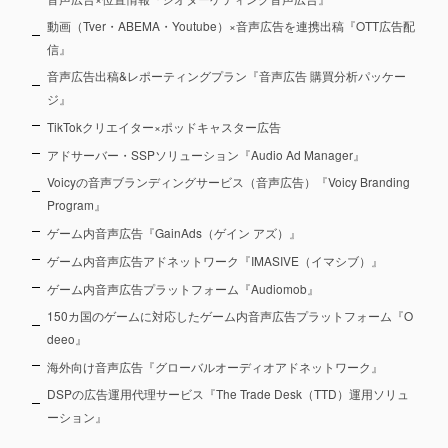
動画（Tver・ABEMA・Youtube）×音声広告を連携出稿『OTT広告配
信』
音声広告出稿&レポーティングプラン『音声広告 購買分析パッケー
ジ』
TikTokクリエイター×ポッドキャスター広告
アドサーバー・SSPソリューション『Audio Ad Manager』
Voicyの音声ブランディングサービス（音声広告）『Voicy Branding
Program』
ゲーム内音声広告『GainAds（ゲイン アズ）』
ゲーム内音声広告アドネットワーク『IMASIVE（イマシブ）』
ゲーム内音声広告プラットフォーム『Audiomob』
150カ国のゲームに対応したゲーム内音声広告プラットフォーム『O
deeo』
海外向け音声広告『グローバルオーディオアドネットワーク』
DSPの広告運用代理サービス『The Trade Desk（TTD）運用ソリュ
ーション』