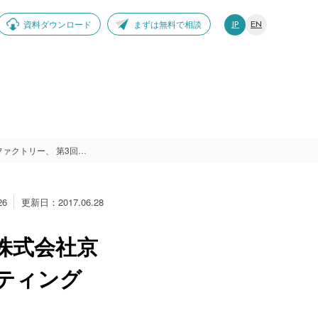
資料ダウンロード
まずは無料で相談
JP
EN
ウェブマガジン「ビール女子」を運営する株式会社京橋ファクトリー、 第3回 コンテンツマーケティングEXPOに “居酒屋風” ブースを出展
26
更新日：2017.06.28
株式会社京
ケティング