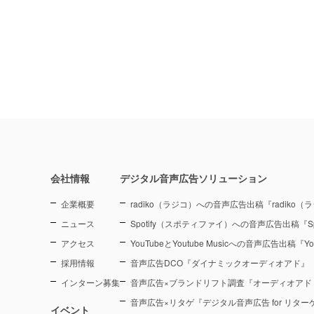
会社情報
デジタル音声広告ソリューション
企業概要
radiko（ラジコ）への音声広告出稿『radiko
ニュース
Spotify（スポティファイ）への音声広告出稿『Sp
アクセス
YouTubeとYoutube Musicへの音声広告出稿『You
採用情報
音声広告DCO『ダイナミックオーディオアド』
インターン募集
音声広告×ブランドリフト調査『オーディオアド
音声広告×リタゲ『デジタル音声広告 for リタ
イベント