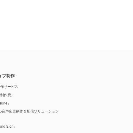
ィブ制作
制作サービス
M制作費）
une』
ル音声広告制作＆配信ソリューション
 Sign』