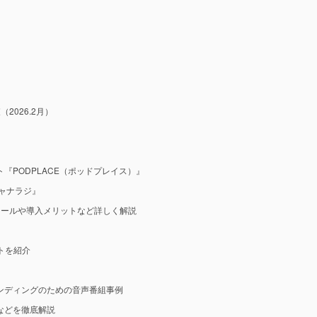
2026.2月）
『PODPLACE（ポッドプレイス）』
ャナラジ』
ツールや導入メリットなど詳しく解説
ットを紹介
ンディングのための音声番組事例
などを徹底解説