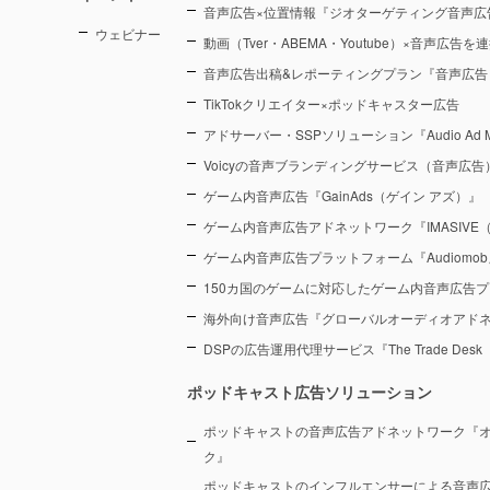
音声広告×位置情報『ジオターゲティング音声広
ウェビナー
動画（Tver・ABEMA・Youtube）×音声広告
音声広告出稿&レポーティングプラン『音声広告
TikTokクリエイター×ポッドキャスター広告
アドサーバー・SSPソリューション『Audio Ad M
Voicyの音声ブランディングサービス（音声広告）『Voic
ゲーム内音声広告『GainAds（ゲイン アズ）』
ゲーム内音声広告アドネットワーク『IMASIVE
ゲーム内音声広告プラットフォーム『Audiomob
150カ国のゲームに対応したゲーム内音声広告プ
海外向け音声広告『グローバルオーディオアド
DSPの広告運用代理サービス『The Trade De
ポッドキャスト広告ソリューション
ポッドキャストの音声広告アドネットワーク『
ク』
ポッドキャストのインフルエンサーによる音声広告プラ