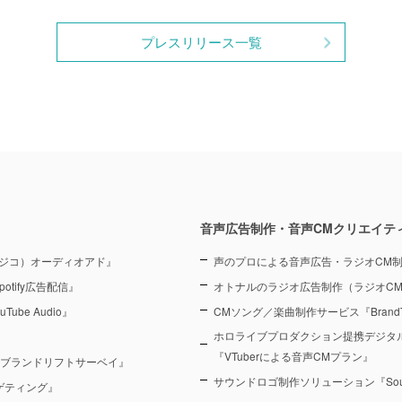
プレスリリース一覧
音声広告制作・音声CMクリエイテ
（ラジコ）オーディオアド』
声のプロによる音声広告・ラジオCM
otify広告配信』
オトナルのラジオ広告制作（ラジオC
Tube Audio』
CMソング／楽曲制作サービス『BrandT
ホロライブプロダクション提携デジタ
『VTuberによる音声CMプラン』
 ブランドリフトサーベイ』
サウンドロゴ制作ソリューション『Sound
ーゲティング』