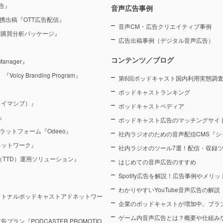
告』
音声広告事例
を連携出稿『OTT広告配信』
音声CM・広告クリエイティブ事例
 購買分析パッケージ』
広告出稿事例（デジタル音声広告）
コンテンツ／ブログ
anager』
y Branding Program』
第6回ポッドキャスト国内利用実態調査（
ポッドキャストランキング
（イマシブ）』
ポッドキャストペディア
』
ポッドキャスト広告のマッチングサイト
ラットフォーム『Odeeo』
社内ラジオのための音声配信CMS『シ
ネットワーク』
社内ラジオのツール7選！配信・収録
sk（TTD）運用ソリューション』
はじめての音声広告のすすめ
Spotify広告を解説！広告事例やメリ
わかりやすいYouTube音声広告の解説
オトナルポッドキャストアドネットワー
企業のポッドキャストが増加中。ブラ
ゲーム内音声広告とは？概要や仕組み
ン『PODCASTER PROMOTIO