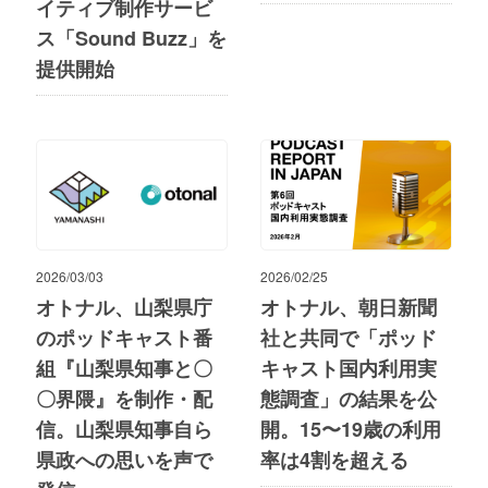
イティブ制作サービ
ス「Sound Buzz」を
提供開始
2026/03/03
2026/02/25
オトナル、山梨県庁
オトナル、朝日新聞
のポッドキャスト番
社と共同で「ポッド
組『山梨県知事と〇
キャスト国内利用実
〇界隈』を制作・配
態調査」の結果を公
信。山梨県知事自ら
開。15〜19歳の利用
県政への思いを声で
率は4割を超える