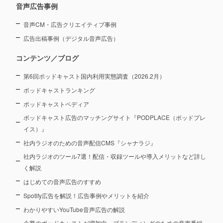
音声広告事例
音声CM・広告クリエイティブ事例
広告出稿事例（デジタル音声広告）
コンテンツ／ブログ
第6回ポッドキャスト国内利用実態調査（2026.2月）
ポッドキャストランキング
ポッドキャストペディア
ポッドキャスト広告のマッチングサイト『PODPLACE（ポッドプレ
イス）』
社内ラジオのための音声配信CMS『シャナラジ』
社内ラジオのツール7選！配信・収録ツールや導入メリットなど詳し
く解説
はじめての音声広告のすすめ
Spotify広告を解説！広告事例やメリットを紹介
わかりやすいYouTube音声広告の解説
企業のポッドキャストが増加中。ブランディングのための音声番組