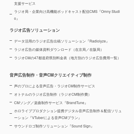
支援サービス
ラジオ局・企業向け高機能ポッドキャスト配信CMS『Omny Studi
o』
ラジオ広告ソリューション
データ活用のラジオ広告出稿ソリューション『Radiolyze』
ラジオ広告の媒体資料ダウンロード（在京局／在阪局）
ラジオCMの47都道府県別料金表（地方別のラジオ広告費用一覧）
音声広告制作・音声CMクリエイティブ制作
声のプロによる音声広告・ラジオCM制作サービス
オトナルのラジオ広告制作（ラジオCM制作費）
CMソング／楽曲制作サービス『BrandTune』
ホロライブプロダクション提携デジタル音声広告制作＆配信ソリュ
ーション
『VTuberによる音声CMプラン』
サウンドロゴ制作ソリューション『Sound Sign』