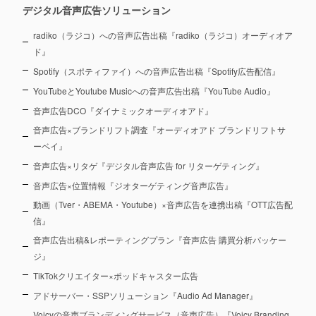
デジタル音声広告ソリューション
radiko（ラジコ）への音声広告出稿『radiko（ラジコ）オーディオア
ド』
Spotify（スポティファイ）への音声広告出稿『Spotify広告配信』
YouTubeとYoutube Musicへの音声広告出稿『YouTube Audio』
音声広告DCO『ダイナミックオーディオアド』
音声広告×ブランドリフト調査『オーディオアド ブランドリフトサ
ーベイ』
音声広告×リタゲ『デジタル音声広告 for リターゲティング』
音声広告×位置情報『ジオターゲティング音声広告』
動画（Tver・ABEMA・Youtube）×音声広告を連携出稿『OTT広告配
信』
音声広告出稿&レポーティングプラン『音声広告 購買分析パッケー
ジ』
TikTokクリエイター×ポッドキャスター広告
アドサーバー・SSPソリューション『Audio Ad Manager』
Voicyの音声ブランディングサービス（音声広告）『Voicy Branding