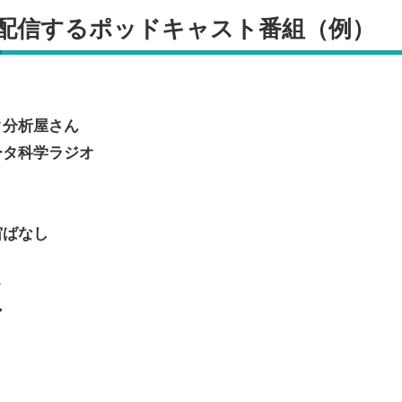
配信するポッドキャスト番組（例）
タ分析屋さん
ータ科学ラジオ
常
宙ばなし
ク
ア