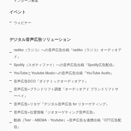
インターン募集
イベント
ウェビナー
デジタル音声広告ソリューション
radiko（ラジコ）への音声広告出稿『radiko（ラジコ）オーディオア
ド』
Spotify（スポティファイ）への音声広告出稿『Spotify広告配信』
YouTubeとYoutube Musicへの音声広告出稿『YouTube Audio』
音声広告DCO『ダイナミックオーディオアド』
音声広告×ブランドリフト調査『オーディオアド ブランドリフトサ
ーベイ』
音声広告×リタゲ『デジタル音声広告 for リターゲティング』
音声広告×位置情報『ジオターゲティング音声広告』
動画（Tver・ABEMA・Youtube）×音声広告を連携出稿『OTT広告配
信』