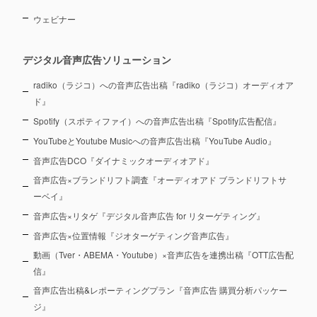
ウェビナー
デジタル音声広告ソリューション
radiko（ラジコ）への音声広告出稿『radiko（ラジコ）オーディオア
ド』
Spotify（スポティファイ）への音声広告出稿『Spotify広告配信』
YouTubeとYoutube Musicへの音声広告出稿『YouTube Audio』
音声広告DCO『ダイナミックオーディオアド』
音声広告×ブランドリフト調査『オーディオアド ブランドリフトサ
ーベイ』
音声広告×リタゲ『デジタル音声広告 for リターゲティング』
音声広告×位置情報『ジオターゲティング音声広告』
動画（Tver・ABEMA・Youtube）×音声広告を連携出稿『OTT広告配
信』
音声広告出稿&レポーティングプラン『音声広告 購買分析パッケー
ジ』