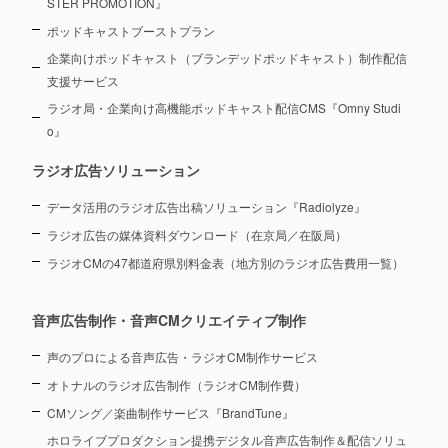
STER PROMOTION』
ポッドキャストブーストプラン
企業向けポッドキャスト（ブランデッドポッドキャスト）制作配信
支援サービス
ラジオ局・企業向け高機能ポッドキャスト配信CMS『Omny Studi
o』
ラジオ広告ソリューション
データ活用のラジオ広告出稿ソリューション『Radiolyze』
ラジオ広告の媒体資料ダウンロード（在京局／在阪局）
ラジオCMの47都道府県別料金表（地方別のラジオ広告費用一覧）
音声広告制作・音声CMクリエイティブ制作
声のプロによる音声広告・ラジオCM制作サービス
オトナルのラジオ広告制作（ラジオCM制作費）
CMソング／楽曲制作サービス『BrandTune』
ホロライブプロダクション提携デジタル音声広告制作＆配信ソリュ