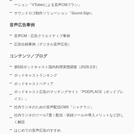
ーション
『VTuberによる音声CMプラン』
サウンドロゴ制作ソリューション『Sound Sign』
音声広告事例
音声CM・広告クリエイティブ事例
広告出稿事例（デジタル音声広告）
コンテンツ／ブログ
第6回ポッドキャスト国内利用実態調査（2026.2月）
ポッドキャストランキング
ポッドキャストペディア
ポッドキャスト広告のマッチングサイト『PODPLACE（ポッドプレ
イス）』
社内ラジオのための音声配信CMS『シャナラジ』
社内ラジオのツール7選！配信・収録ツールや導入メリットなど詳し
く解説
はじめての音声広告のすすめ