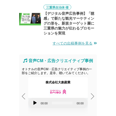
三重県自治体 様
【デジタル音声広告事例】「聴
感」で新たな観光マーケティン
グの形を。新規ターゲット層に
三重県の魅力が伝わるプロモー
ションを実現
すべての出稿事例を見る
音声CM・広告クリエイティブ事例
オトナルの音声CM・広告クリエイティブ事例の一
部をご紹介します。是非、聴いてみてください。
ネスコミュニケ
株式会社大創産業
資生
音
音
00:00
00:00
00:00
声
声
00:00
プ
プ