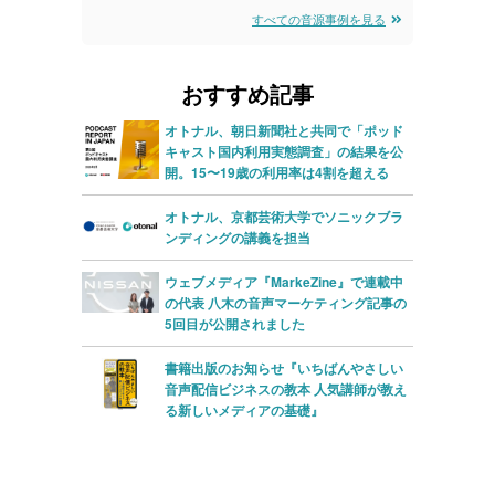
すべての音源事例を見る
レ
レ
ー
ー
おすすめ記事
ヤ
ヤ
ー
ー
オトナル、朝日新聞社と共同で「ポッド
キャスト国内利用実態調査」の結果を公
開。15〜19歳の利用率は4割を超える
オトナル、京都芸術大学でソニックブラ
ンディングの講義を担当
ウェブメディア『MarkeZine』で連載中
の代表 八木の音声マーケティング記事の
5回目が公開されました
書籍出版のお知らせ『いちばんやさしい
音声配信ビジネスの教本 人気講師が教え
る新しいメディアの基礎』