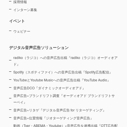
採用情報
インターン募集
イベント
ウェビナー
デジタル音声広告ソリューション
radiko（ラジコ）への音声広告出稿『radiko（ラジコ）オーディオア
ド』
Spotify（スポティファイ）への音声広告出稿『Spotify広告配信』
YouTubeとYoutube Musicへの音声広告出稿『YouTube Audio』
音声広告DCO『ダイナミックオーディオアド』
音声広告×ブランドリフト調査『オーディオアド ブランドリフトサ
ーベイ』
音声広告×リタゲ『デジタル音声広告 for リターゲティング』
音声広告×位置情報『ジオターゲティング音声広告』
動画（Tver・ABEMA・Youtube）×音声広告を連携出稿『OTT広告配