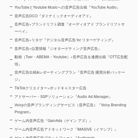
YouTubeとYoutube Musicへの音声広告出稿『YouTube Audio』
音声広告DCO『ダイナミックオーディオアド』
音声広告×ブランドリフト調査『オーディオアド ブランドリフトサ
ーベイ』
音声広告×リタゲ『デジタル音声広告 for リターゲティング』
音声広告×位置情報『ジオターゲティング音声広告』
動画（Tver・ABEMA・Youtube）×音声広告を連携出稿『OTT広告配
信』
音声広告出稿&レポーティングプラン『音声広告 購買分析パッケー
ジ』
TikTokクリエイター×ポッドキャスター広告
アドサーバー・SSPソリューション『Audio Ad Manager』
Voicyの音声ブランディングサービス（音声広告）『Voicy Branding
Program』
ゲーム内音声広告『GainAds（ゲイン アズ）』
ゲーム内音声広告アドネットワーク『IMASIVE（イマシブ）』
ゲーム内音声広告プラットフォーム『Audiomob』