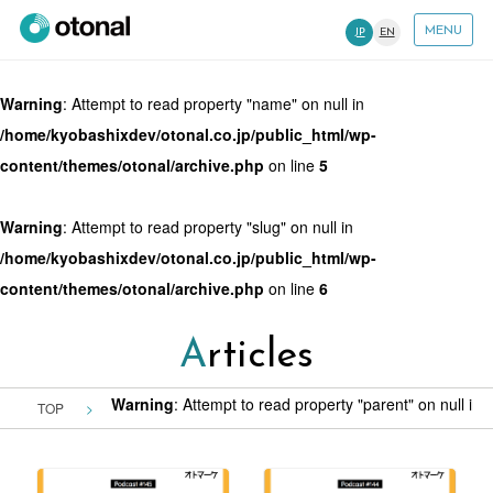
MENU
JP
EN
Warning
: Attempt to read property "name" on null in
/home/kyobashixdev/otonal.co.jp/public_html/wp-
content/themes/otonal/archive.php
on line
5
Warning
: Attempt to read property "slug" on null in
/home/kyobashixdev/otonal.co.jp/public_html/wp-
content/themes/otonal/archive.php
on line
6
Articles
Warning
: Attempt to read property "parent" on null in
/
TOP