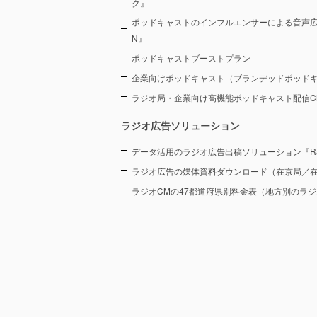
ク』
ポッドキャストのインフルエンサーによる音声広告プラ
N』
ポッドキャストブーストプラン
企業向けポッドキャスト（ブランデッドポッド
ラジオ局・企業向け高機能ポッドキャスト配信CMS『
ラジオ広告ソリューション
データ活用のラジオ広告出稿ソリューション『Radi
ラジオ広告の媒体資料ダウンロード（在京局／
ラジオCMの47都道府県別料金表（地方別のラ