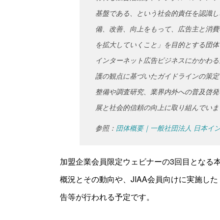
基盤である、という社会的責任を認識し
備、改善、向上をもって、広告主と消費
を拡大していくこと」を目的とする団体
インターネット広告ビジネスにかかわる
護の観点に基づいたガイドラインの策定
整備や調査研究、業界内外への普及啓発
展と社会的信頼の向上に取り組んでいま
参照：
団体概要｜一般社団法人 日本イン
加盟企業会員限定ウェビナーの3回目となる
概況とその動向や、JIAA会員向けに実施し
告等が行われる予定です。