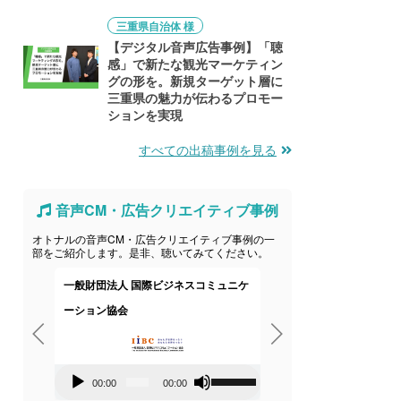
三重県自治体 様
【デジタル音声広告事例】「聴
感」で新たな観光マーケティン
グの形を。新規ターゲット層に
三重県の魅力が伝わるプロモー
ションを実現
すべての出稿事例を見る
音声CM・広告クリエイティブ事例
オトナルの音声CM・広告クリエイティブ事例の一
部をご紹介します。是非、聴いてみてください。
一般財団法人 国際ビジネスコミュニケ
株式会社
ーション協会
音
00:00
0
音
声
ボ
00:00
00:00