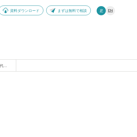
資料ダウンロード
まずは無料で相談
JP
EN
JIAA（日本インタラクティブ広告協会）のデジタルオーディオ広告部会で代表 八木が登壇します