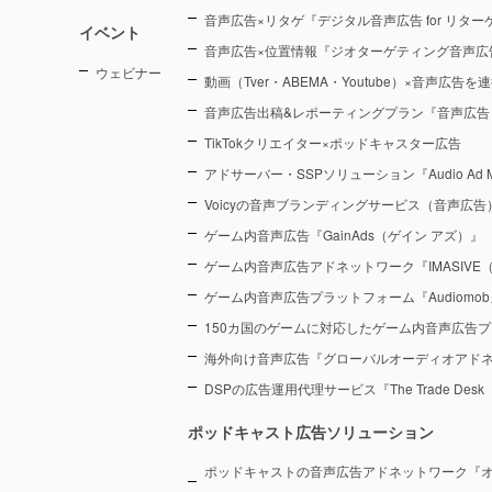
音声広告×リタゲ『デジタル音声広告 for リタ
イベント
音声広告×位置情報『ジオターゲティング音声広
ウェビナー
動画（Tver・ABEMA・Youtube）×音声広告
音声広告出稿&レポーティングプラン『音声広告
TikTokクリエイター×ポッドキャスター広告
アドサーバー・SSPソリューション『Audio Ad M
Voicyの音声ブランディングサービス（音声広告）『Voic
ゲーム内音声広告『GainAds（ゲイン アズ）』
ゲーム内音声広告アドネットワーク『IMASIVE
ゲーム内音声広告プラットフォーム『Audiomob
150カ国のゲームに対応したゲーム内音声広告プ
海外向け音声広告『グローバルオーディオアド
DSPの広告運用代理サービス『The Trade De
ポッドキャスト広告ソリューション
ポッドキャストの音声広告アドネットワーク『