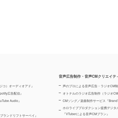
音声広告制作・音声CMクリエイテ
（ラジコ）オーディオアド』
声のプロによる音声広告・ラジオCM
otify広告配信』
オトナルのラジオ広告制作（ラジオC
Tube Audio』
CMソング／楽曲制作サービス『BrandT
ホロライブプロダクション提携デジタ
『VTuberによる音声CMプラン』
 ブランドリフトサーベイ』