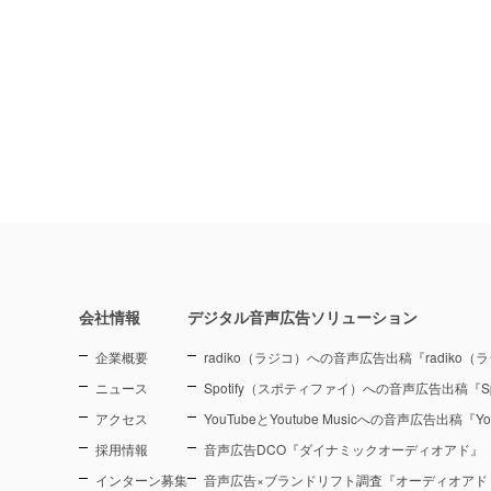
会社情報
デジタル音声広告ソリューション
企業概要
radiko（ラジコ）への音声広告出稿『radiko
ニュース
Spotify（スポティファイ）への音声広告出稿『Sp
アクセス
YouTubeとYoutube Musicへの音声広告出稿『You
採用情報
音声広告DCO『ダイナミックオーディオアド』
インターン募集
音声広告×ブランドリフト調査『オーディオアド