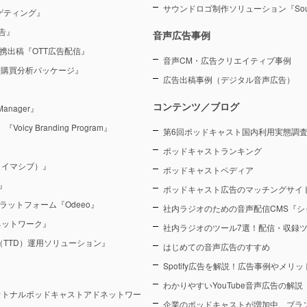
サウンドロゴ制作ソリューション『Sound
ーゲティング』
告』
音声広告事例
を連携出稿『OTT広告配信』
音声CM・広告クリエイティブ事例
 購買分析パッケージ』
広告出稿事例（デジタル音声広告）
コンテンツ／ブログ
anager』
y Branding Program』
第6回ポッドキャスト国内利用実態調査（
ポッドキャストランキング
（イマシブ）』
ポッドキャストペディア
』
ポッドキャスト広告のマッチングサイト
ラットフォーム『Odeeo』
社内ラジオのための音声配信CMS『シ
ネットワーク』
社内ラジオのツール7選！配信・収録
sk（TTD）運用ソリューション』
はじめての音声広告のすすめ
Spotify広告を解説！広告事例やメリ
わかりやすいYouTube音声広告の解説
オトナルポッドキャストアドネットワー
企業のポッドキャストが増加中。ブラ