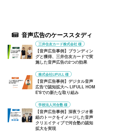
音声広告のケーススタディ
三井住友カード株式会社 様
【音声広告事例】ブランディン
グと獲得、三井住友カードで実
施した音声広告の2つの効果
株式会社LIFULL 様
【音声広告事例】デジタル音声
広告で認知拡大へ LIFULL HOM
E'Sでの新たな取り組み
学校法人河合塾 様
【音声広告事例】深夜ラジオ番
組のトークをイメージした音声
クリエイティブで河合塾の認知
拡大を実現