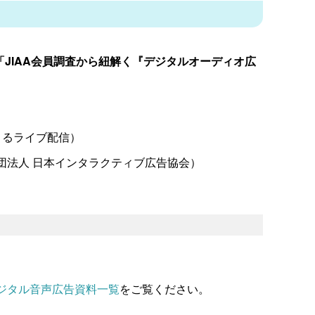
プ
ュ
レ
ー
ー
ム
ヤ
「JIAA会員調査から紐解く『デジタルオーディオ広
調
ー
節
に
は
よるライブ配信）
上
下
団法人 日本インタラクティブ広告協会）
矢
印
キ
ー
を
使
ジタル音声広告資料一覧
をご覧ください。
っ