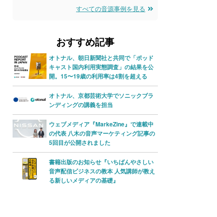
声
プ
リ
すべての音源事例を見る
プ
レ
ュ
レ
ー
ー
おすすめ記事
ー
ヤ
ム
ヤ
ー
調
オトナル、朝日新聞社と共同で「ポッド
キャスト国内利用実態調査」の結果を公
ー
節
開。15〜19歳の利用率は4割を超える
に
オトナル、京都芸術大学でソニックブラ
は
ンディングの講義を担当
上
下
ウェブメディア『MarkeZine』で連載中
の代表 八木の音声マーケティング記事の
矢
5回目が公開されました
印
書籍出版のお知らせ『いちばんやさしい
キ
音声配信ビジネスの教本 人気講師が教え
ー
る新しいメディアの基礎』
を
使