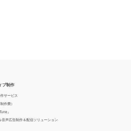
ィブ制作
制作サービス
M制作費）
une』
ル音声広告制作＆配信ソリューション