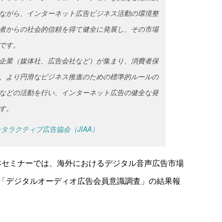
ながら、インターネット広告ビジネス活動の環境整
者からの社会的信頼を得て健全に発展し、その市場
です。
企業（媒体社、広告会社など）が集まり、消費者保
、より円滑なビジネス推進のための標準的ルールの
などの活動を行い、インターネット広告の健全な発
す。
タラクティブ広告協会（JIAA）
RIZAP株式会社
本セミナーでは、海外におけるデジタル音声広告市場
た「デジタルオーディオ広告会員意識調査」の結果報
音
ボ
00:00
00:00
声
リ