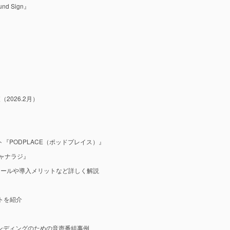
 Sign』
2026.2月）
『PODPLACE（ポッドプレイス）』
ャナラジ』
ツールや導入メリットなど詳しく解説
ットを紹介
ンディングのための音声番組事例