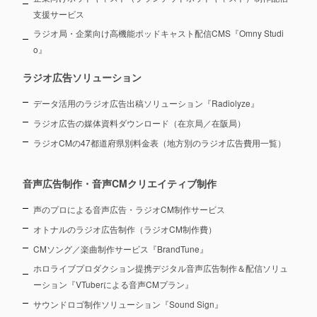
支援サービス
ラジオ局・企業向け高機能ポッドキャスト配信CMS『Omny Studi
o』
ラジオ広告ソリューション
データ活用のラジオ広告出稿ソリューション『Radiolyze』
ラジオ広告の媒体資料ダウンロード（在京局／在阪局）
ラジオCMの47都道府県別料金表（地方別のラジオ広告費用一覧）
音声広告制作・音声CMクリエイティブ制作
声のプロによる音声広告・ラジオCM制作サービス
オトナルのラジオ広告制作（ラジオCM制作費）
CMソング／楽曲制作サービス『BrandTune』
ホロライブプロダクション提携デジタル音声広告制作＆配信ソリュ
ーション
『VTuberによる音声CMプラン』
サウンドロゴ制作ソリューション『Sound Sign』