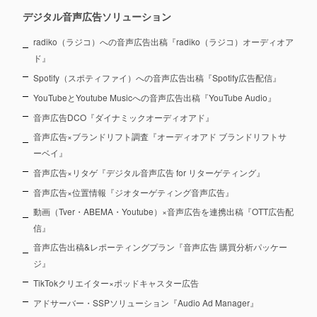
デジタル音声広告ソリューション
radiko（ラジコ）への音声広告出稿『radiko（ラジコ）オーディオア
ド』
Spotify（スポティファイ）への音声広告出稿『Spotify広告配信』
YouTubeとYoutube Musicへの音声広告出稿『YouTube Audio』
音声広告DCO『ダイナミックオーディオアド』
音声広告×ブランドリフト調査『オーディオアド ブランドリフトサ
ーベイ』
音声広告×リタゲ『デジタル音声広告 for リターゲティング』
音声広告×位置情報『ジオターゲティング音声広告』
動画（Tver・ABEMA・Youtube）×音声広告を連携出稿『OTT広告配
信』
音声広告出稿&レポーティングプラン『音声広告 購買分析パッケー
ジ』
TikTokクリエイター×ポッドキャスター広告
アドサーバー・SSPソリューション『Audio Ad Manager』