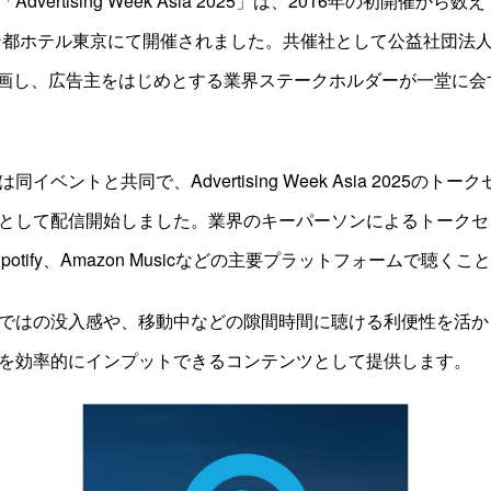
vertising Week Asia 2025」は、2016年の初開催から
トン都ホテル東京にて開催されました。共催社として公益社団法
参画し、広告主をはじめとする業界ステークホルダーが一堂に会
イベントと共同で、Advertising Week Asia 2025のト
として配信開始しました。業界のキーパーソンによるトークセ
stやSpotify、Amazon Musicなどの主要プラットフォームで聴
ではの没入感や、移動中などの隙間時間に聴ける利便性を活か
を効率的にインプットできるコンテンツとして提供します。