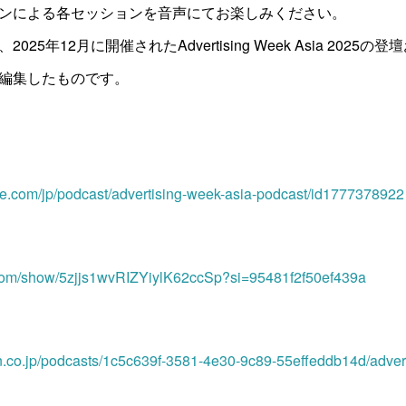
ンによる各セッションを音声にてお楽しみください。
25年12月に開催されたAdvertising Week Asia 2025
編集したものです。
ple.com/jp/podcast/advertising-week-asia-podcast/id1777378922
y.com/show/5zjjs1wvRIZYiylK62ccSp?si=95481f2f50ef439a
n.co.jp/podcasts/1c5c639f-3581-4e30-9c89-55effeddb14d/adver