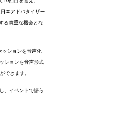
数えて10回目を迎え、
人日本アドバタイザー
する貴重な機会とな
ークセッションを音声化
ッションを音声形式
くことができます。
し、イベントで語ら