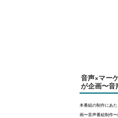
音声×マー
が企画〜音
本番組の制作にあた
画〜音声番組制作〜