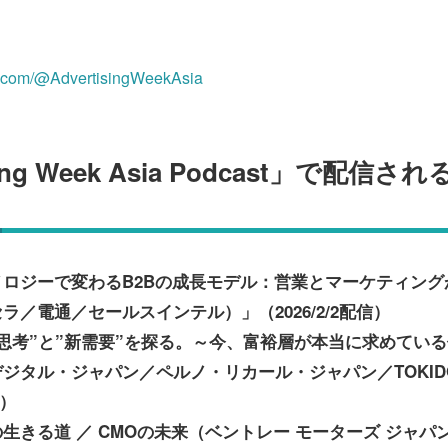
e.com/@AdvertisingWeekAsia
sing Week Asia Podcast」で配
ロジーで変わるB2Bの成長モデル：営業とマーケティング
ラ／電通／セールスインテル）」（2026/2/2配信）
思考”と”新需要”を探る。～今、富裕層が本当に求めてい
ジタル・ジャパン／ペルノ・リカール・ジャパン／TOKIDO
信）
生きる道 ／ CMOの未来（ベントレー モーターズ ジャパ