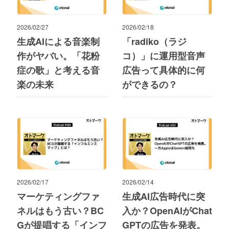
2026/02/27
2026/02/18
生成AIによる音楽制
「radiko（ラジ
作がヤバい。「花粉
コ）」に運用型音声
症の歌」と考える音
広告って具体的に何
楽の未来
ができるの？
2026/02/17
2026/02/14
マーケティングファ
生成AI広告時代に突
ネルはもう古い？BC
入か？OpenAIがChat
Gが提唱する「インフ
GPTの広告を発表。