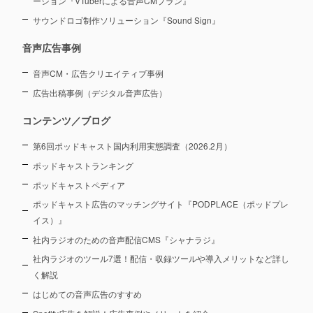
ーション
『VTuberによる音声CMプラン』
サウンドロゴ制作ソリューション『Sound Sign』
音声広告事例
音声CM・広告クリエイティブ事例
広告出稿事例（デジタル音声広告）
コンテンツ／ブログ
第6回ポッドキャスト国内利用実態調査（2026.2月）
ポッドキャストランキング
ポッドキャストペディア
ポッドキャスト広告のマッチングサイト『PODPLACE（ポッドプレ
イス）』
社内ラジオのための音声配信CMS『シャナラジ』
社内ラジオのツール7選！配信・収録ツールや導入メリットなど詳し
く解説
はじめての音声広告のすすめ