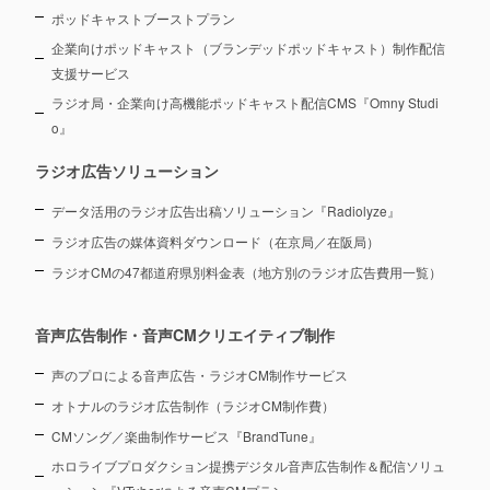
ポッドキャストブーストプラン
企業向けポッドキャスト（ブランデッドポッドキャスト）制作配信
支援サービス
ラジオ局・企業向け高機能ポッドキャスト配信CMS『Omny Studi
o』
ラジオ広告ソリューション
データ活用のラジオ広告出稿ソリューション『Radiolyze』
ラジオ広告の媒体資料ダウンロード（在京局／在阪局）
ラジオCMの47都道府県別料金表（地方別のラジオ広告費用一覧）
音声広告制作・音声CMクリエイティブ制作
声のプロによる音声広告・ラジオCM制作サービス
オトナルのラジオ広告制作（ラジオCM制作費）
CMソング／楽曲制作サービス『BrandTune』
ホロライブプロダクション提携デジタル音声広告制作＆配信ソリュ