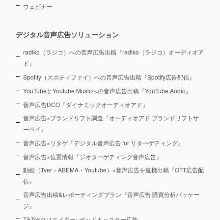
ウェビナー
デジタル音声広告ソリューション
radiko（ラジコ）への音声広告出稿『radiko（ラジコ）オーディオア
ド』
Spotify（スポティファイ）への音声広告出稿『Spotify広告配信』
YouTubeとYoutube Musicへの音声広告出稿『YouTube Audio』
音声広告DCO『ダイナミックオーディオアド』
音声広告×ブランドリフト調査『オーディオアド ブランドリフトサ
ーベイ』
音声広告×リタゲ『デジタル音声広告 for リターゲティング』
音声広告×位置情報『ジオターゲティング音声広告』
動画（Tver・ABEMA・Youtube）×音声広告を連携出稿『OTT広告配
信』
音声広告出稿&レポーティングプラン『音声広告 購買分析パッケー
ジ』
TikTokクリエイター×ポッドキャスター広告