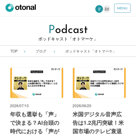
MENU
JP
EN
Podcast
ポッドキャスト「オトマーケ」
TOP
ブログ
ポッドキャスト「オトマーケ」
2026/07/10
2026/06/20
年収も選挙も「声」
米国デジタル音声広
で決まる？AI台頭の
告は1.2兆円突破！米
時代における「声が
国市場のテレビ衰退