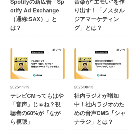
Spotifyの新広告「Sp
音楽が"エモい"を作
otify Ad Exchange
り出す！「ノスタル
（通称:SAX）」と
ジアマーケティン
は？
グ」とは？
2025/11/19
2025/08/13
テレビCMってもはや
社内ラジオが増加
「音声」じゃね？視
中！社内ラジオのた
聴者の60%が「なが
めの音声CMS「シャ
ら視聴」
ナラジ」とは？