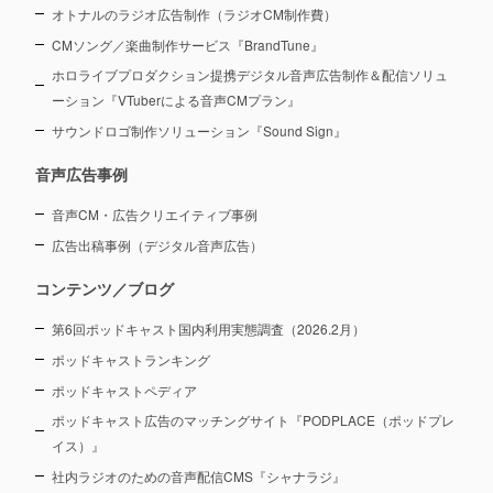
オトナルのラジオ広告制作（ラジオCM制作費）
CMソング／楽曲制作サービス『BrandTune』
ホロライブプロダクション提携デジタル音声広告制作＆配信ソリュ
ーション
『VTuberによる音声CMプラン』
サウンドロゴ制作ソリューション『Sound Sign』
音声広告事例
音声CM・広告クリエイティブ事例
広告出稿事例（デジタル音声広告）
コンテンツ／ブログ
第6回ポッドキャスト国内利用実態調査（2026.2月）
ポッドキャストランキング
ポッドキャストペディア
ポッドキャスト広告のマッチングサイト『PODPLACE（ポッドプレ
イス）』
社内ラジオのための音声配信CMS『シャナラジ』