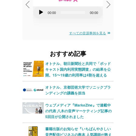
音
00:00
00:00
00:00
声
音
00:00
プ
声
すべての音源事例を見る
レ
プ
ー
レ
おすすめ記事
ヤ
ー
ー
ヤ
オトナル、朝日新聞社と共同で「ポッド
キャスト国内利用実態調査」の結果を公
ー
開。15〜19歳の利用率は4割を超える
オトナル、京都芸術大学でソニックブラ
ンディングの講義を担当
ウェブメディア『MarkeZine』で連載中
の代表 八木の音声マーケティング記事の
5回目が公開されました
書籍出版のお知らせ『いちばんやさしい
音声配信ビジネスの教本 人気講師が教え