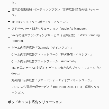
信』
音声広告出稿&レポーティングプラン『音声広告 購買分析パッケー
ジ』
TikTokクリエイター×ポッドキャスター広告
アドサーバー・SSPソリューション『Audio Ad Manager』
Voicyの音声ブランディングサービス（音声広告）『Voicy Branding
Program』
ゲーム内音声広告『GainAds（ゲイン アズ）』
ゲーム内音声広告アドネットワーク『IMASIVE（イマシブ）』
ゲーム内音声広告プラットフォーム『Audiomob』
150カ国のゲームに対応したゲーム内音声広告プラットフォーム『O
deeo』
海外向け音声広告『グローバルオーディオアドネットワーク』
DSPの広告運用代理サービス『The Trade Desk（TTD）運用ソリュ
ーション』
ポッドキャスト広告ソリューション