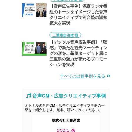
【音声広告事例】深夜ラジオ番
組のトークをイメージした音声
クリエイティブで河合塾の認知
拡大を実現
三重県自治体 様
【デジタル音声広告事例】「聴
感」で新たな観光マーケティン
グの形を。新規ターゲット層に
三重県の魅力が伝わるプロモー
ションを実現
すべての出稿事例を見る
音声CM・広告クリエイティブ事例
オトナルの音声CM・広告クリエイティブ事例の一
部をご紹介します。是非、聴いてみてください。
会社
株式会社大創産業
富士通クライ
グ株式会社