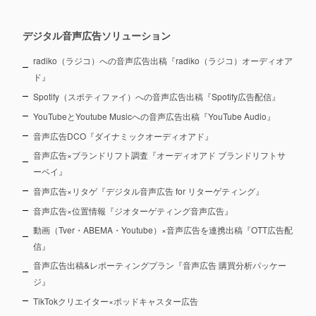
デジタル音声広告ソリューション
radiko（ラジコ）への音声広告出稿『radiko（ラジコ）オーディオア
ド』
Spotify（スポティファイ）への音声広告出稿『Spotify広告配信』
YouTubeとYoutube Musicへの音声広告出稿『YouTube Audio』
音声広告DCO『ダイナミックオーディオアド』
音声広告×ブランドリフト調査『オーディオアド ブランドリフトサ
ーベイ』
音声広告×リタゲ『デジタル音声広告 for リターゲティング』
音声広告×位置情報『ジオターゲティング音声広告』
動画（Tver・ABEMA・Youtube）×音声広告を連携出稿『OTT広告配
信』
音声広告出稿&レポーティングプラン『音声広告 購買分析パッケー
ジ』
TikTokクリエイター×ポッドキャスター広告