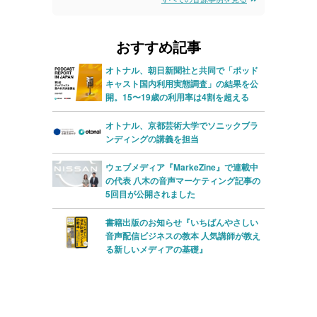
ー
レ
ヤ
ー
おすすめ記事
ー
ヤ
オトナル、朝日新聞社と共同で「ポッド
ー
キャスト国内利用実態調査」の結果を公
開。15〜19歳の利用率は4割を超える
オトナル、京都芸術大学でソニックブラ
ンディングの講義を担当
ウェブメディア『MarkeZine』で連載中
の代表 八木の音声マーケティング記事の
5回目が公開されました
書籍出版のお知らせ『いちばんやさしい
音声配信ビジネスの教本 人気講師が教え
る新しいメディアの基礎』