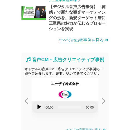
【デジタル音声広告事例】「聴
感」で新たな観光マーケティン
グの形を。新規ターゲット層に
三重県の魅力が伝わるプロモー
ションを実現
すべての出稿事例を見る
音声CM・広告クリエイティブ事例
オトナルの音声CM・広告クリエイティブ事例の一
部をご紹介します。是非、聴いてみてください。
産業
エーザイ株式会社
株式会社すか
ス
音
00:00
00:00
00:00
声
音
00:00
プ
声
レ
プ
すべての音源事例を見る