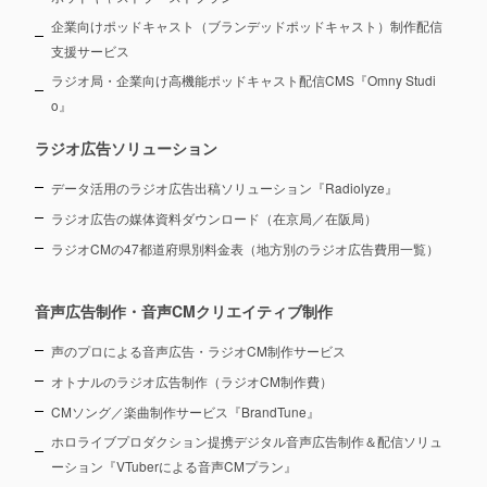
企業向けポッドキャスト（ブランデッドポッドキャスト）制作配信
支援サービス
ラジオ局・企業向け高機能ポッドキャスト配信CMS『Omny Studi
o』
ラジオ広告ソリューション
データ活用のラジオ広告出稿ソリューション『Radiolyze』
ラジオ広告の媒体資料ダウンロード（在京局／在阪局）
ラジオCMの47都道府県別料金表（地方別のラジオ広告費用一覧）
音声広告制作・音声CMクリエイティブ制作
声のプロによる音声広告・ラジオCM制作サービス
オトナルのラジオ広告制作（ラジオCM制作費）
CMソング／楽曲制作サービス『BrandTune』
ホロライブプロダクション提携デジタル音声広告制作＆配信ソリュ
ーション
『VTuberによる音声CMプラン』